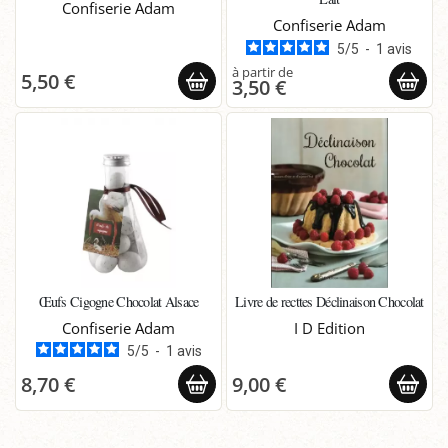
Confiserie Adam
Confiserie Adam
5
/
5
-
1
avis
5,50 €
3,50 €
Œufs Cigogne Chocolat Alsace
Livre de recttes Déclinaison Chocolat
Confiserie Adam
I D Edition
5
/
5
-
1
avis
8,70 €
9,00 €