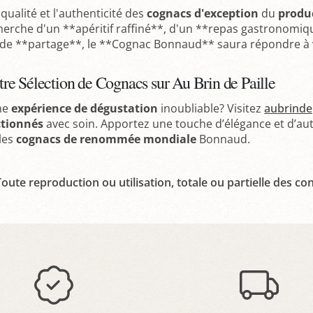
qualité et l'authenticité des
cognacs d'exception
du
produ
cherche d'un **apéritif raffiné**, d'un **repas gastronom
t de **partage**, le **Cognac Bonnaud** saura répondre à 
re Sélection de Cognacs sur Au Brin de Paille
une
expérience de dégustation
inoubliable? Visitez
aubrindep
ctionnés
avec soin. Apportez une touche d’élégance et d’a
les
cognacs de renommée mondiale
Bonnaud.
oute reproduction ou utilisation, totale ou partielle des con