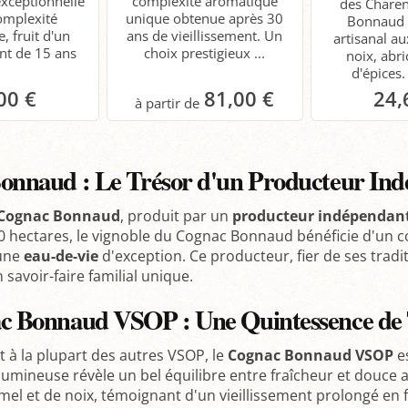
xceptionnelle
complexité aromatique
des Chare
omplexité
unique obtenue après 30
Bonnaud 
, fruit d'un
ans de vieillissement. Un
artisanal a
ent de 15 ans
choix prestigieux ...
noix, abri
d'épices. 
00 €
81,00 €
24,
anier
Panier
P
onnaud : Le Trésor d'un Producteur In
Cognac Bonnaud
, produit par un
producteur indépendan
 hectares, le vignoble du Cognac Bonnaud bénéficie d'un con
 une
eau-de-vie
d'exception. Ce producteur, fier de ses tradi
savoir-faire familial unique.
c Bonnaud VSOP : Une Quintessence de 
 à la plupart des autres VSOP, le
Cognac Bonnaud VSOP
es
mineuse révèle un bel équilibre entre fraîcheur et douce aci
el et de noix, témoignant d'un vieillissement prolongé en fû