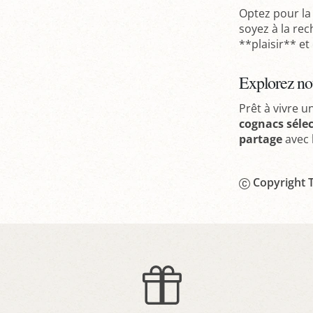
Optez pour la 
soyez à la re
**plaisir** e
Explorez not
Prêt à vivre 
cognacs séle
partage
avec 
Copyright T