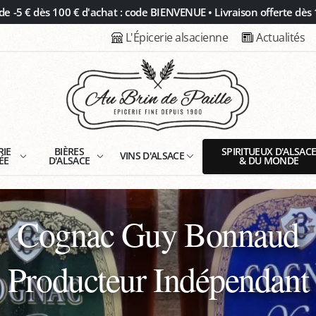
 -5 € dès 100 € d'achat : code BIENVENUE • Livraison offerte dès 
L'Épicerie alsacienne
Actualités
RIE
BIÈRES
SPIRITUEUX D'ALSAC
VINS D'ALSACE
ÉE
D'ALSACE
& DU MONDE
Cognac Guy Bonnaud
Producteur Indépendant