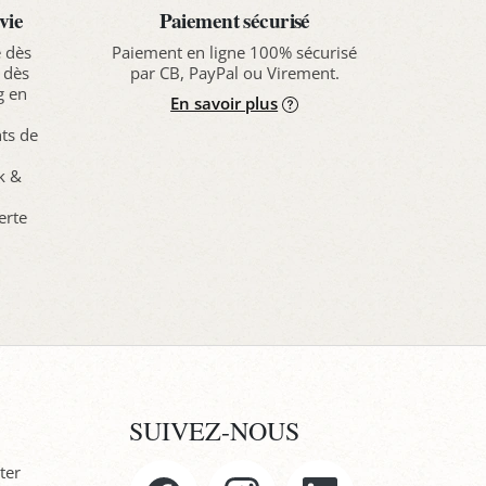
vie
Paiement sécurisé
e dès
Paiement en ligne 100% sécurisé
 dès
par CB, PayPal ou Virement.
g en
En savoir plus
nts de
ck &
erte
SUIVEZ-NOUS
ter