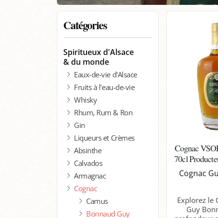
Catégories
Spiritueux d'Alsace
& du monde
Eaux-de-vie d'Alsace
Fruits à l'eau-de-vie
Whisky
Rhum, Rum & Ron
Gin
Liqueurs et Crèmes
Cognac VSOP
Absinthe
70cl Producte
Calvados
Cognac G
Armagnac
Cognac
Explorez le
Camus
Guy Bonn
Bonnaud Guy