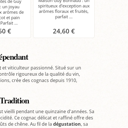
Maison Guy Bonnaud : un
ntes de Guy
spiritueux d'exception aux
: un joyau
arômes floraux et fruités,
ux arômes de
parfait ...
cot et pain
Parfait ...
60 €
24,60 €
anier
Panier
dépendant
t
et viticulteur passionné. Situé sur un
trôle rigoureux de la qualité du vin,
tions, crée des cognacs depuis 1910,
Tradition
t vieilli pendant une quinzaine d'années. Sa
dité. Ce cognac délicat et raffiné offre des
ts de chêne. Au fil de la
dégustation
, sa