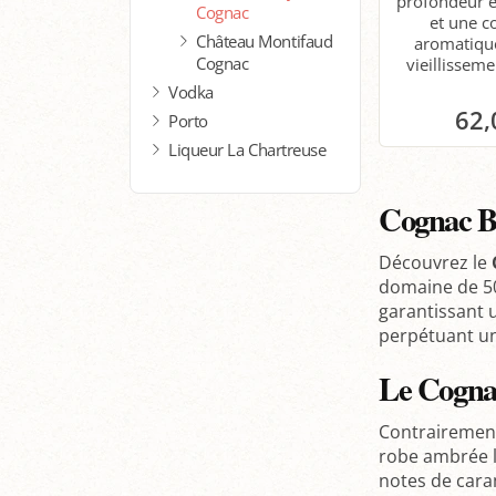
profondeur e
Cognac
et une c
Château Montifaud
aromatique
Cognac
vieillissem
Vodka
62,
Porto
Liqueur La Chartreuse
P
Cognac B
Découvrez le
domaine de 50
garantissant
perpétuant un 
Le Cogna
Contrairement
robe ambrée lu
notes de caram