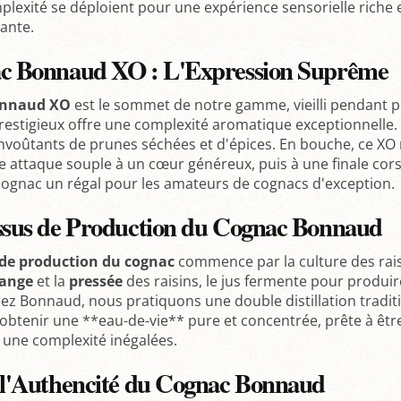
mplexité se déploient pour une expérience sensorielle riche
gante.
c Bonnaud XO : L'Expression Suprême
onnaud XO
est le sommet de notre gamme, vieilli pendant pl
estigieux offre une complexité aromatique exceptionnelle.
voûtants de prunes séchées et d'épices. En bouche, ce XO ré
e attaque souple à un cœur généreux, puis à une finale cors
 cognac un régal pour les amateurs de cognacs d'exception.
ssus de Production du Cognac Bonnaud
 de production du cognac
commence par la culture des rais
ange
et la
pressée
des raisins, le jus fermente pour produire
Chez Bonnaud, nous pratiquons une double distillation tradit
btenir une **eau-de-vie** pure et concentrée, prête à être 
t une complexité inégalées.
 l'Authencité du Cognac Bonnaud