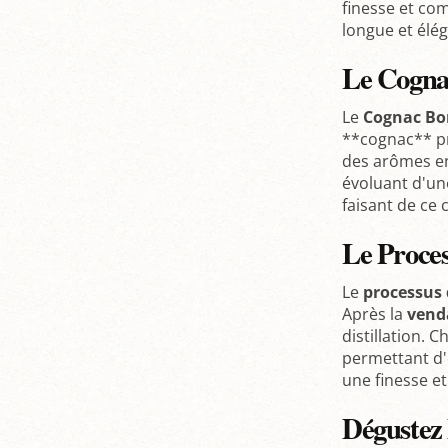
finesse et co
longue et élé
Le Cogna
Le
Cognac B
**cognac** pr
des arômes en
évoluant d'un
faisant de ce
Le Proce
Le
processus
Après la
vend
distillation. 
permettant d'o
une finesse e
Dégustez