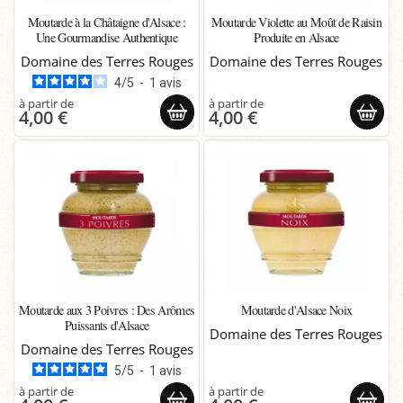
Moutarde à la Châtaigne d'Alsace :
Moutarde Violette au Moût de Raisin
Une Gourmandise Authentique
Produite en Alsace
Domaine des Terres Rouges
Domaine des Terres Rouges
4
/
5
-
1
avis
4,00 €
4,00 €
Moutarde aux 3 Poivres : Des Arômes
Moutarde d'Alsace Noix
Puissants d'Alsace
Domaine des Terres Rouges
Domaine des Terres Rouges
5
/
5
-
1
avis