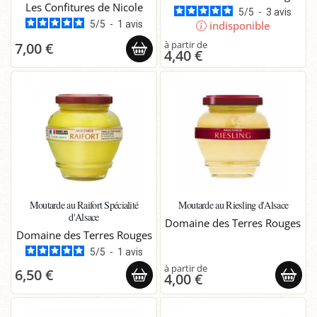
Les Confitures de Nicole
5
/
5
-
3
avis
5
/
5
-
1
avis
indisponible
7,00 €
4,40 €
Moutarde au Raifort Spécialité
Moutarde au Riesling d'Alsace
d'Alsace
Domaine des Terres Rouges
Domaine des Terres Rouges
5
/
5
-
1
avis
6,50 €
4,00 €