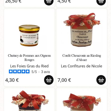
26,50 €
4,50 €
Chutney de Pommes aux Oignons
Confit Choucroute au Riesling
Rouges
d'Alsace
Les Foies Gras du Ried
Les Confitures de Nicole
5
/
5
-
3
avis
4,30 €
7,00 €