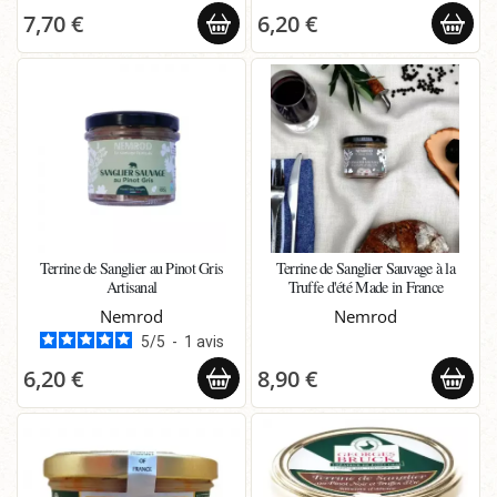
7,70 €
6,20 €
Terrine de Sanglier au Pinot Gris
Terrine de Sanglier Sauvage à la
Artisanal
Truffe d'été Made in France
Nemrod
Nemrod
5
/
5
-
1
avis
6,20 €
8,90 €