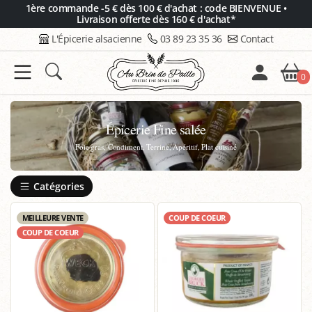
Panneau de gestion des cookies
1ère commande -5 € dès 100 € d'achat : code BIENVENUE •
Livraison offerte dès 160 € d'achat*
L'Épicerie alsacienne
03 89 23 35 36
Contact
0
Épicerie Fine salée
Foie gras, Condiment, Terrine, Apéritif, Plat cuisiné
Catégories
MEILLEURE VENTE
COUP DE COEUR
COUP DE COEUR