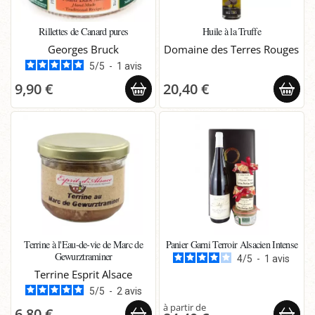
Rillettes de Canard pures
Huile à la Truffe
Georges Bruck
Domaine des Terres Rouges
5
/
5
-
1
avis
9,90 €
20,40 €
Terrine à l'Eau-de-vie de Marc de
Panier Garni Terroir Alsacien Intense
Gewurztraminer
4
/
5
-
1
avis
Terrine Esprit Alsace
5
/
5
-
2
avis
6,80 €