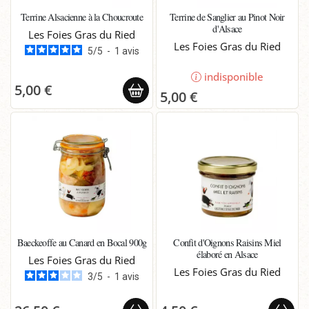
Terrine Alsacienne à la Choucroute
Terrine de Sanglier au Pinot Noir
d'Alsace
Les Foies Gras du Ried
Les Foies Gras du Ried
5
/
5
-
1
avis
indisponible
5,00 €
5,00 €
Baeckeoffe au Canard en Bocal 900g
Confit d'Oignons Raisins Miel
élaboré en Alsace
Les Foies Gras du Ried
Les Foies Gras du Ried
3
/
5
-
1
avis