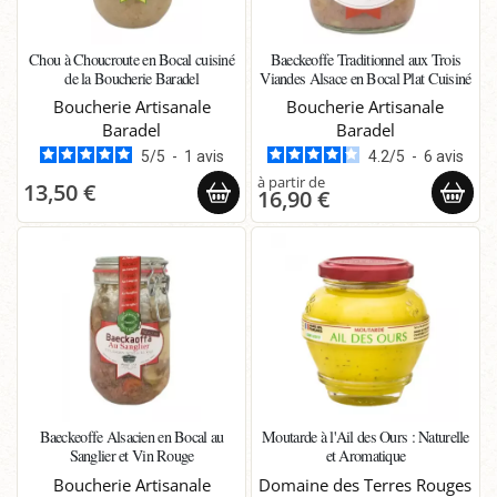
Chou à Choucroute en Bocal cuisiné
Baeckeoffe Traditionnel aux Trois
de la Boucherie Baradel
Viandes Alsace en Bocal Plat Cuisiné
Boucherie Artisanale
Boucherie Artisanale
Baradel
Baradel
5
/
5
-
1
avis
4.2
/
5
-
6
avis
13,50 €
16,90 €
Baeckeoffe Alsacien en Bocal au
Moutarde à l'Ail des Ours : Naturelle
Sanglier et Vin Rouge
et Aromatique
Boucherie Artisanale
Domaine des Terres Rouges