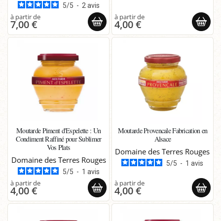
5
/
5
-
2
avis
7,00 €
4,00 €
Moutarde Piment d'Espelette : Un
Moutarde Provencale Fabrication en
Condiment Raffiné pour Sublimer
Alsace
Vos Plats
Domaine des Terres Rouges
Domaine des Terres Rouges
5
/
5
-
1
avis
5
/
5
-
1
avis
4,00 €
4,00 €