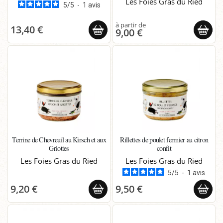
Les Foies Gras du Ried
5
/
5
-
1
avis
13,40 €
9,00 €
Terrine de Chevreuil au Kirsch et aux
Rillettes de poulet fermier au citron
Griottes
confit
Les Foies Gras du Ried
Les Foies Gras du Ried
5
/
5
-
1
avis
9,20 €
9,50 €