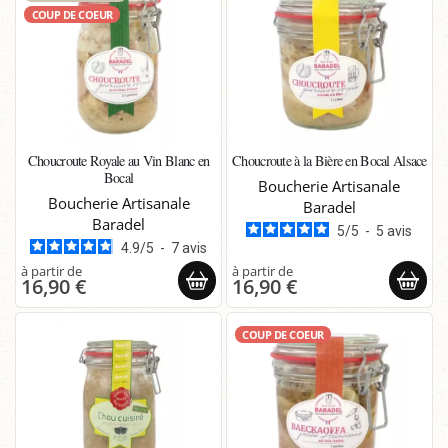
COUP DE COEUR
Choucroute Royale au Vin Blanc en
Choucroute à la Bière en Bocal Alsace
Bocal
Boucherie Artisanale
Boucherie Artisanale
Baradel
Baradel
5
/
5
-
5
avis
4.9
/
5
-
7
avis
16,90 €
16,90 €
COUP DE COEUR