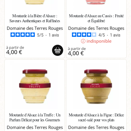
Moutarde à la Bière d'Alsace :
Moutarde d'Alsace au Cassis : Fruité
Saveurs Authentiques et Raffinées
et Équilibré
Domaine des Terres Rouges
Domaine des Terres Rouges
5
/
5
-
1
avis
4
/
5
-
1
avis
indisponible
4,00 €
4,00 €
Moutarde d'Alsace à la Truffe : Un
Moutarde d'Alsace à la Figue : Délice
Parfum Délicat pour les Gourmets
sucré-salé pour vos plats
Domaine des Terres Rouges
Domaine des Terres Rouges