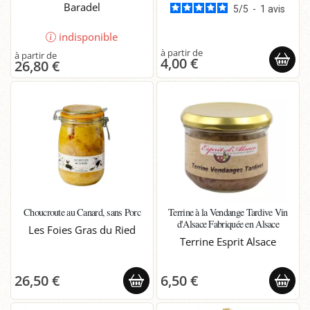
Baradel
5
/
5
-
1
avis
indisponible
4,00 €
26,80 €
Choucroute au Canard, sans Porc
Terrine à la Vendange Tardive Vin
d'Alsace Fabriquée en Alsace
Les Foies Gras du Ried
Terrine Esprit Alsace
26,50 €
6,50 €