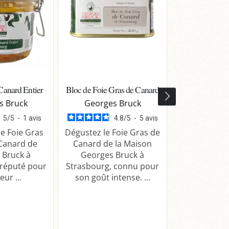
Canard Entier
Bloc de Foie Gras de Canard
Bloc de Foie
Stras
s Bruck
Georges Bruck
Georges
5
/
5
-
1
avis
4.8
/
5
-
5
avis
e Foie Gras
Dégustez le Foie Gras de
 Canard de
Canard de la Maison
Découvrez le 
 Bruck à
Georges Bruck à
Gras d'Oie 
 réputé pour
Strasbourg, connu pour
Bruck à St
eur ...
son goût intense. ...
réputé pour
délica