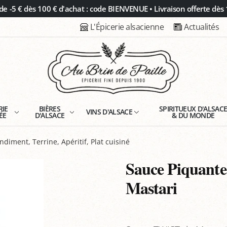
 -5 € dès 100 € d'achat : code BIENVENUE • Livraison offerte dès 
L'Épicerie alsacienne
Actualités
RIE
BIÈRES
SPIRITUEUX D'ALSAC
VINS D'ALSACE
ÉE
D'ALSACE
& DU MONDE
ndiment, Terrine, Apéritif, Plat cuisiné
Sauce Piquante
Mastari