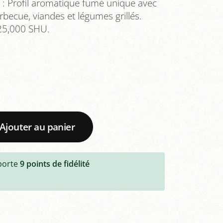
 : Profil aromatique fumé unique avec
rbecue, viandes et légumes grillés.
 25,000 SHU.
Ajouter au panier
porte
9
points de fidélité