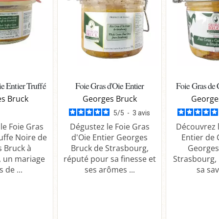
e Entier Truffé
Foie Gras d'Oie Entier
Foie Gras de 
s Bruck
Georges Bruck
George
5
/
5
-
3
avis
le Foie Gras
Dégustez le Foie Gras
Découvrez l
ruffe Noire de
d'Oie Entier Georges
Entier de
 Bruck à
Bruck de Strasbourg,
Georges
, un mariage
réputé pour sa finesse et
Strasbourg,
 de ...
ses arômes ...
sa sav