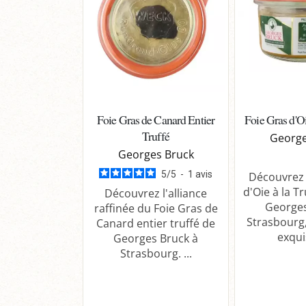
Foie Gras de Canard Entier
Foie Gras d'Oi
Truffé
George
Georges Bruck
5
/
5
-
1
avis
Découvrez 
d'Oie à la T
Découvrez l'alliance
Georges
raffinée du Foie Gras de
Strasbourg
Canard entier truffé de
exquis
Georges Bruck à
Strasbourg. ...