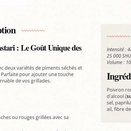
ption
tari : Le Goût Unique des
Intensité : 
25 000 SHU
Volume : 1
ec deux variétés de piments séchés et
Ingréd
 Parfaite pour ajouter une touche
rnable de vos grillades.
Poivron rou
d'alcool (
su
sel, paprik
ail, fibre de
nches ou rouges grillées avec sa