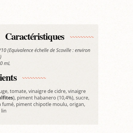
Caractéristiques
4/10 (Equivalence échelle de Scoville : environ
)
00 mL
ients
ge, tomate, vinaigre de cidre, vinaigre
lfites
), piment habanero (10,4%), sucre,
a fumé, piment chipotle moulu, origan,
 lin