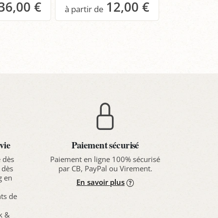
36,00 €
12,00 €
anier
Panier
Pa
vie
Paiement sécurisé
e dès
Paiement en ligne 100% sécurisé
 dès
par CB, PayPal ou Virement.
g en
En savoir plus
nts de
ck &