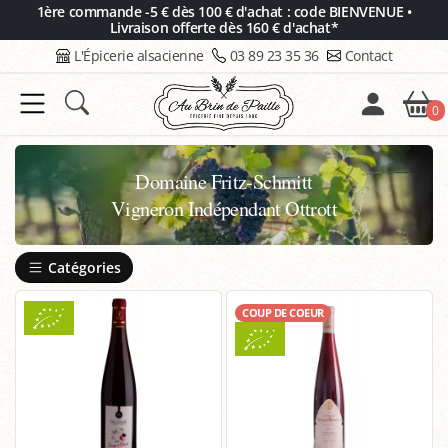
Panneau de gestion des cookies
1ère commande -5 € dès 100 € d'achat : code BIENVENUE •
Livraison offerte dès 160 € d'achat*
L'Épicerie alsacienne
03 89 23 35 36
Contact
0
Domaine Fritz-Schmitt
Vigneron Indépendant Ottrott
Catégories
COUP DE COEUR