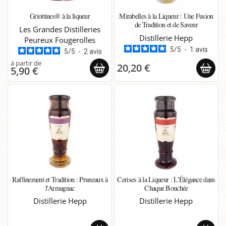
Griottines® à la liqueur
Mirabelles à la Liqueur : Une Fusion
de Tradition et de Saveur
Les Grandes Distilleries
Distillerie Hepp
Peureux Fougerolles
5
/
5
-
1
avis
5
/
5
-
2
avis
20,20 €
5,90 €
Raffinement et Tradition : Pruneaux à
Cerises à la Liqueur : L'Élégance dans
l'Armagnac
Chaque Bouchée
Distillerie Hepp
Distillerie Hepp