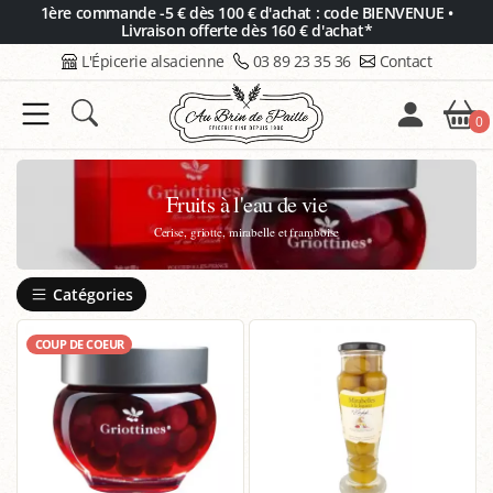
Panneau de gestion des cookies
1ère commande -5 € dès 100 € d'achat : code BIENVENUE •
Livraison offerte dès 160 € d'achat*
L'Épicerie alsacienne
03 89 23 35 36
Contact
0
Fruits à l'eau de vie
Cerise, griotte, mirabelle et framboise
Catégories
COUP DE COEUR