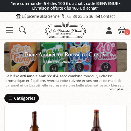
Panneau de gestion des cookies
1ère commande -5 € dès 100 € d'achat : code BIENVENUE •
Livraison offerte dès 160 € d'achat*
L'Épicerie alsacienne
03 89 23 35 36
Contact
0
Bière Ambrée ou Rousse ou Cuivrée
Brasserie Artisanale Alsace
La
bière artisanale ambrée d’Alsace
combine rondeur, richesse
aromatique et équilibre. Avec sa robe cuivrée et ses notes de malt, de
caramel et de biscuit, elle représente une belle alternative aux bières
Voir plus
blondes plus légères.
Chez
Au Bin de Paille à Colmar
, vous trouverez une sélection de bières
Catégories
artisanales alsaciennes choisies avec soin, ainsi qu’un
accompagnement personnalisé pour trouver la bouteille adaptée à vos
envies.