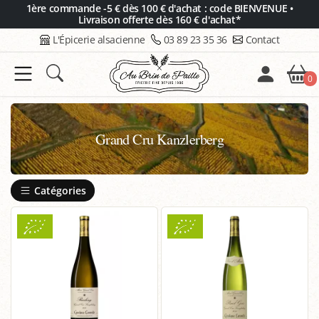
Panneau de gestion des cookies
1ère commande -5 € dès 100 € d'achat : code BIENVENUE •
Livraison offerte dès 160 € d'achat*
L'Épicerie alsacienne
03 89 23 35 36
Contact
0
Grand Cru Kanzlerberg
Catégories