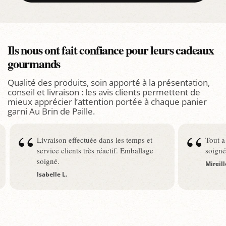
Ils nous ont fait confiance pour leurs cadeaux
gourmands
Qualité des produits, soin apporté à la présentation,
conseil et livraison : les avis clients permettent de
mieux apprécier l’attention portée à chaque panier
garni Au Brin de Paille.
Tout a été parfait. Envoi rapide et
Je sui
soigné
Olivier
Mireille G.