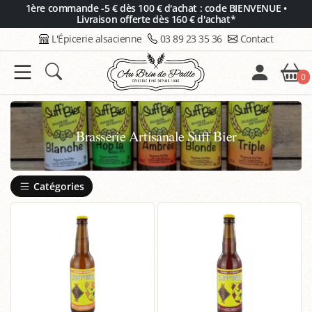
Panneau de gestion des cookies
1ère commande -5 € dès 100 € d'achat : code BIENVENUE •
Livraison offerte dès 160 € d'achat*
L'Épicerie alsacienne
03 89 23 35 36
Contact
0
Brasserie Artisanale Suff Bier
Catégories