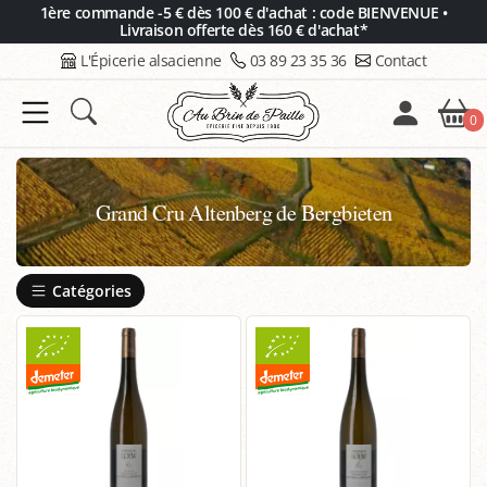
Panneau de gestion des cookies
1ère commande -5 € dès 100 € d'achat : code BIENVENUE •
Livraison offerte dès 160 € d'achat*
L'Épicerie alsacienne
03 89 23 35 36
Contact
0
Grand Cru Altenberg de Bergbieten
Catégories