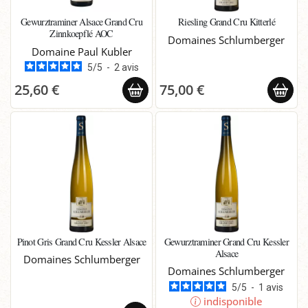
Gewurztraminer Alsace Grand Cru
Riesling Grand Cru Kitterlé
Zinnkoepflé AOC
Domaines Schlumberger
Domaine Paul Kubler
5
/
5
-
2
avis
25,60 €
75,00 €
Pinot Gris Grand Cru Kessler Alsace
Gewurztraminer Grand Cru Kessler
Alsace
Domaines Schlumberger
Domaines Schlumberger
5
/
5
-
1
avis
indisponible