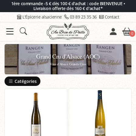
Panneau de gestion des cookies
1ère commande -5 € dès 100 € d'achat : code BIENVENUE •
Livraison offerte dès 160 € d'achat*
L'Épicerie alsacienne
03 89 23 35 36
Contact
0
Grand Cru d'Alsace (AOC)
Vins d'Alsace Grands Crus
Catégories