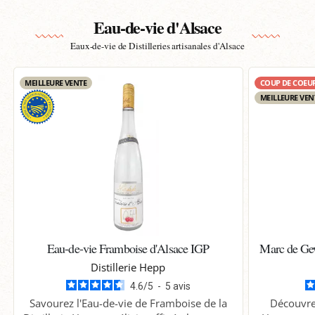
Eau-de-vie d'Alsace
Eaux-de-vie de Distilleries artisanales d'Alsace
MEILLEURE VENTE
COUP DE COEU
MEILLEURE VEN
Eau-de-vie Framboise d'Alsace IGP
Marc de Gew
Distillerie Hepp
4.6
/
5
-
5
avis
Savourez l'Eau-de-vie de Framboise de la
Découvre