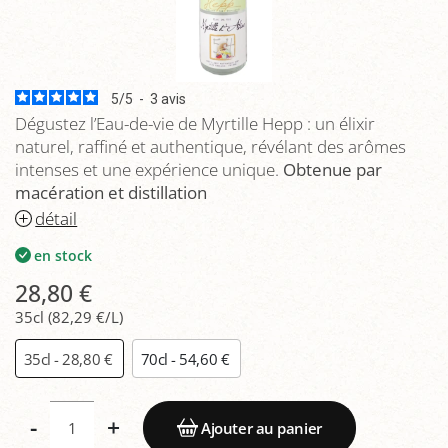
5
/
5
-
3
avis
Dégustez l’Eau-de-vie de Myrtille Hepp : un élixir
naturel, raffiné et authentique, révélant des arômes
intenses et une expérience unique.
Obtenue par
macération et distillation
détail
en stock
28,80 €
35cl (82,29 €/L)
35cl - 28,80 €
70cl - 54,60 €
-
+
Ajouter au panier