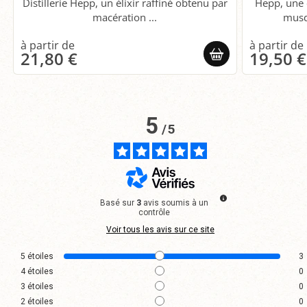
Distillerie Hepp, un élixir raffiné obtenu par
Hepp, une 
macération ...
musq
21,80 €
19,50 €
5
/
5
Basé sur
3
avis soumis à un
contrôle
Voir tous les avis sur ce site
5
étoiles
3
4
étoiles
0
3
étoiles
0
2
étoiles
0