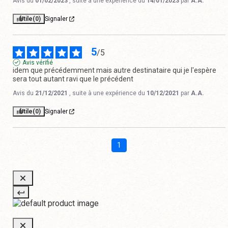
Avis du
01/02/2023
, suite à une expérience du
14/01/2023
par
A.A.
Utile
(0)
Signaler
5
/
5
Avis vérifié
idem que précédemment mais autre destinataire qui je l'espère 
sera tout autant ravi que le précédent
Avis du
21/12/2021
, suite à une expérience du
10/12/2021
par
A.A.
Utile
(0)
Signaler
1