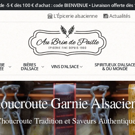
 -5 € dès 100 € d'achat : code BIENVENUE • Livraison offerte dès 
L'Épicerie alsacienne
Actualités
RIE
BIÈRES
SPIRITUEUX D'ALSAC
VINS D'ALSACE
ÉE
D'ALSACE
& DU MONDE
oucroute Garnie Alsacie
houcroute Tradition et Saveurs Authentiqu