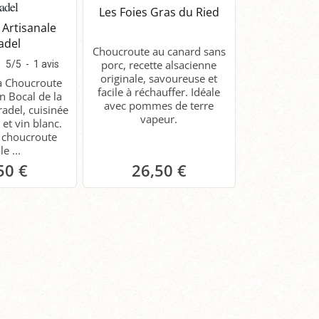
adel
Les Foies Gras du Ried
 Artisanale
adel
Choucroute au canard sans
porc, recette alsacienne
5
/
5
-
1
avis
originale, savoureuse et
a Choucroute
facile à réchauffer. Idéale
n Bocal de la
avec pommes de terre
adel, cuisinée
vapeur.
 et vin blanc.
e choucroute
le ...
50 €
26,50 €
anier
Panier