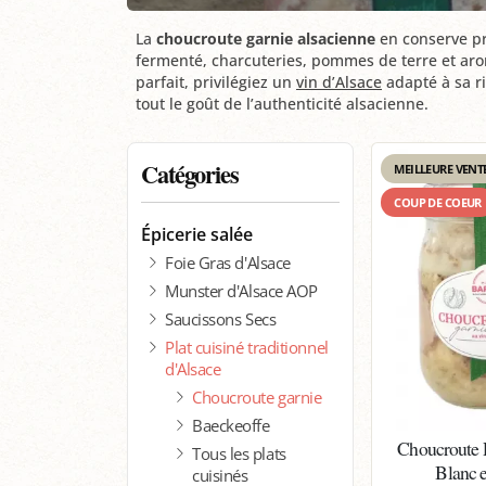
La
choucroute garnie alsacienne
en conserve p
fermenté, charcuteries, pommes de terre et aro
parfait, privilégiez un
vin d’Alsace
adapté à sa ri
tout le goût de l’authenticité alsacienne.
Catégories
MEILLEURE VENT
COUP DE COEUR
Épicerie salée
Foie Gras d'Alsace
Munster d'Alsace AOP
Saucissons Secs
Plat cuisiné traditionnel
d'Alsace
Choucroute garnie
Baeckeoffe
Choucroute 
Tous les plats
Blanc 
cuisinés