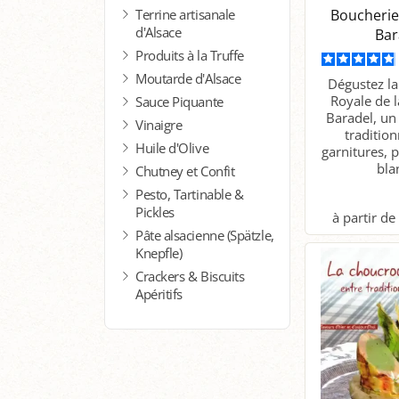
Terrine artisanale
Boucherie
d'Alsace
Bar
Produits à la Truffe
Moutarde d'Alsace
Dégustez l
Royale de 
Sauce Piquante
Baradel, un 
Vinaigre
tradition
Huile d'Olive
garnitures, 
blan
Chutney et Confit
Pesto, Tartinable &
Pickles
Pâte alsacienne (Spätzle,
P
Knepfle)
Crackers & Biscuits
Apéritifs