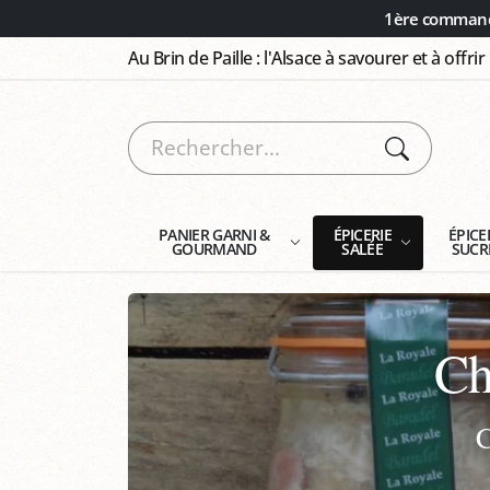
Panneau de gestion des cookies
1ère commande
Au Brin de Paille : l'Alsace à savourer et à offrir
PANIER GARNI &
ÉPICERIE
ÉPICE
GOURMAND
SALÉE
SUCR
Ch
C