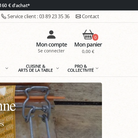
160 € d'achat*
Service client :
03 89 23 35 36
Contact
0
Mon compte
Mon panier
Se connecter
0,00 €
E
CUISINE &
PRO &
ARTS DE LA TABLE
COLLECTIVITÉ
nne
es