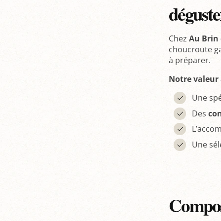
déguste
Chez
Au Brin 
choucroute ga
à préparer.
Notre valeur 
Une spéc
Des
con
L’accom
Une sél
Composi