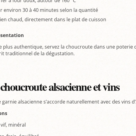
fer à four doux, autour de 160 °C
 environ 30 à 40 minutes selon la quantité
bien chaud, directement dans le plat de cuisson
ésentation
 plus authentique, servez la choucroute dans une poterie de 
rit traditionnel de la dégustation.
choucroute alsacienne et vins
 garnie alsacienne s’accorde naturellement avec des vins d’
ons
, vif, minéral