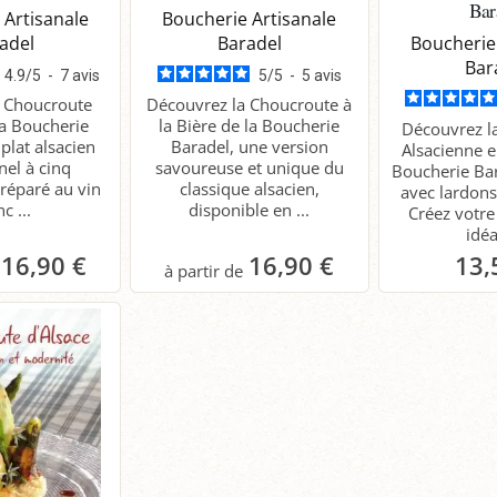
Bar
 Artisanale
Boucherie Artisanale
adel
Baradel
Boucherie
Bar
4.9
/
5
-
7
avis
5
/
5
-
5
avis
a Choucroute
Découvrez la Choucroute à
la Boucherie
la Bière de la Boucherie
Découvrez l
plat alsacien
Baradel, une version
Alsacienne e
nel à cinq
savoureuse et unique du
Boucherie Bar
préparé au vin
classique alsacien,
avec lardons
c ...
disponible en ...
Créez votr
idéa
16,90 €
16,90 €
13,
anier
Panier
P