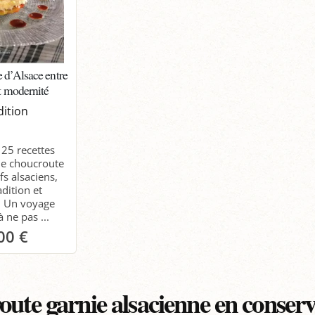
 d’Alsace entre
et modernité
dition
25 recettes
de choucroute
fs alsaciens,
adition et
. Un voyage
à ne pas ...
00 €
anier
ute garnie alsacienne en conserve 