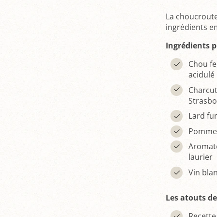
La choucroute
ingrédients e
Ingrédients 
Chou fe
acidulé
Charcut
Strasbo
Lard fu
Pommes
Aromates
laurier
Vin bla
Les atouts de
Recette