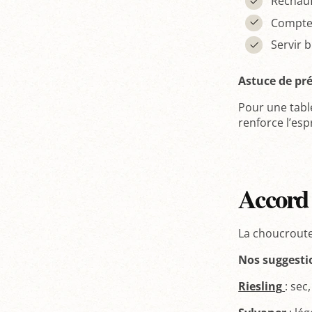
Réchauf
Compter
Servir 
Astuce de pr
Pour une table
renforce l’esp
Accord 
La choucroute
Nos suggesti
Riesling
: sec