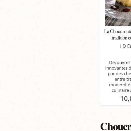
La Choucroute
tradition 
I D E
Découvrez 
innovantes 
par des che
entre tr
modernité
culinaire 
10,
P
Choucro