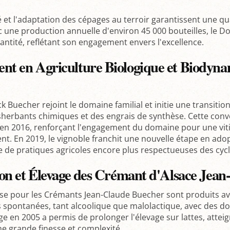
té et l'adaptation des cépages au terroir garantissent une q
 une production annuelle d'environ 45 000 bouteilles, le Do
uantité, reflétant son engagement envers l'excellence.
nt en Agriculture Biologique et Biodyn
k Buecher rejoint le domaine familial et initie une transitio
ésherbants chimiques et des engrais de synthèse. Cette conv
 en 2016, renforçant l'engagement du domaine pour une vit
t. En 2019, le vignoble franchit une nouvelle étape en adop
 de pratiques agricoles encore plus respectueuses des cycl
ion et Élevage des Crémant d'Alsace Jea
ase pour les Crémants Jean-Claude Buecher sont produits ave
 spontanées, tant alcoolique que malolactique, avec des d
ge en 2005 a permis de prolonger l'élevage sur lattes, attei
e grande finesse et complexité.