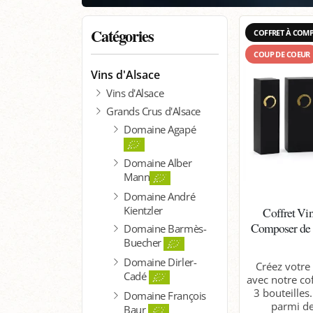
Catégories
COFFRET À COM
COUP DE COEUR
Vins d'Alsace
Vins d'Alsace
Grands Crus d'Alsace
Domaine Agapé
Domaine Alber
Mann
Domaine André
Kientzler
Coffret Vin
Composer de 1
Domaine Barmès-
Buecher
Domaine Dirler-
Créez votre
Cadé
avec notre co
3 bouteilles
Domaine François
parmi de
Baur