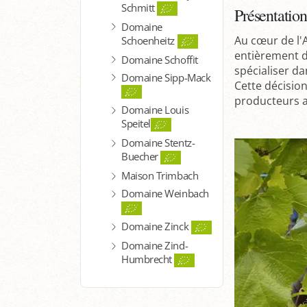
Schmitt
Présentation
Domaine
Au cœur de l'A
Schoenheitz
entièrement d
Domaine Schoffit
spécialiser da
Domaine Sipp-Mack
Cette décisio
producteurs a
Domaine Louis
Speitel
Domaine Stentz-
Buecher
Maison Trimbach
Domaine Weinbach
Domaine Zinck
Domaine Zind-
Humbrecht