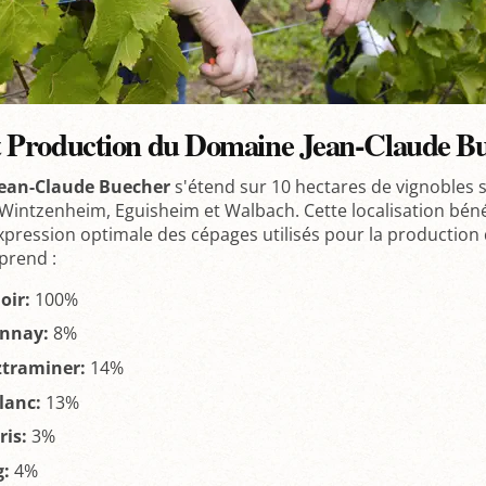
et Production du Domaine Jean-Claude B
ean-Claude Buecher
s'étend sur 10 hectares de vignobles s
Wintzenheim, Eguisheim et Walbach. Cette localisation béné
pression optimale des cépages utilisés pour la productio
rend :
oir:
100%
nnay:
8%
traminer:
14%
lanc:
13%
ris:
3%
g:
4%