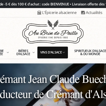
 -5 € dès 100 € d'achat : code BIENVENUE • Livraison offerte dès 
L'Épicerie alsacienne
Actualités
RIE
BIÈRES
SPIRITUEUX D'ALSAC
VINS D'ALSACE
ÉE
D'ALSACE
& DU MONDE
émant Jean Claude Buec
ducteur de Crémant d'Al