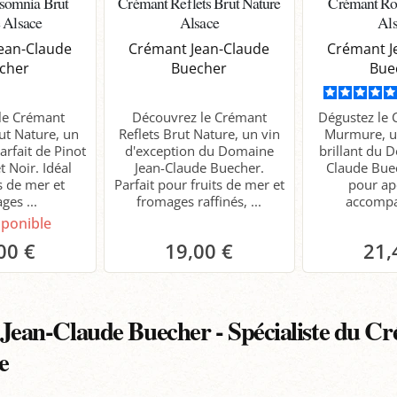
somnia Brut
Crémant Reflets Brut Nature
Crémant R
 Alsace
Alsace
Al
ean-Claude
Crémant Jean-Claude
Crémant J
cher
Buecher
Bue
le Crémant
Découvrez le Crémant
Dégustez le
ut Nature, un
Reflets Brut Nature, un vin
Murmure, u
rfait de Pinot
d'exception du Domaine
brillant du 
t Noir. Idéal
Jean-Claude Buecher.
Claude Buec
s de mer et
Parfait pour fruits de mer et
pour apé
ges ...
fromages raffinés, ...
accompa
sponible
00 €
19,00 €
21,
Panier
P
ean-Claude Buecher - Spécialiste du Cr
e