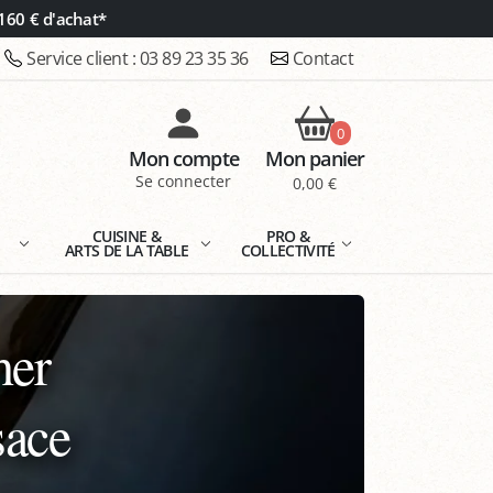
160 € d'achat*
Service client :
03 89 23 35 36
Contact
0
Mon compte
Mon panier
Se connecter
0,00 €
E
CUISINE &
PRO &
ARTS DE LA TABLE
COLLECTIVITÉ
her
sace