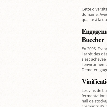
Cette diversi
domaine. Avec
qualité à la q
Engageme
Buecher
En 2005, Franc
l'arrêt des d
s'est achevée
l'environnemen
Demeter, gage
Vinificat
Les vins de b
fermentations
hall de stocka
crémants d'un