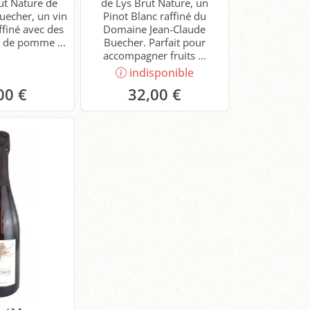
ut Nature de
de Lys Brut Nature, un
uecher, un vin
Pinot Blanc raffiné du
finé avec des
Domaine Jean-Claude
s de pomme ...
Buecher. Parfait pour
accompagner fruits ...
indisponible
00 €
32,00 €
anier