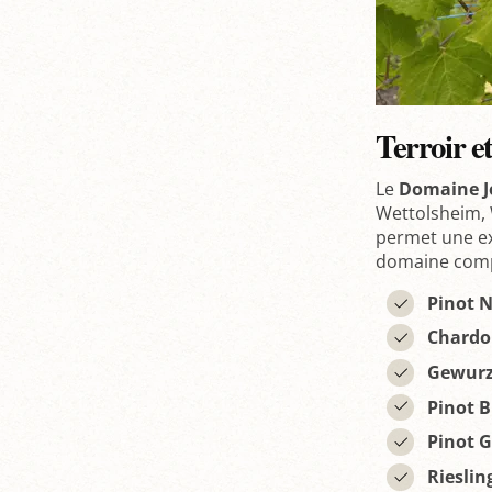
Terroir 
Le
Domaine J
Wettolsheim, 
permet une ex
domaine comp
Pinot N
Chardo
Gewurz
Pinot B
Pinot G
Rieslin