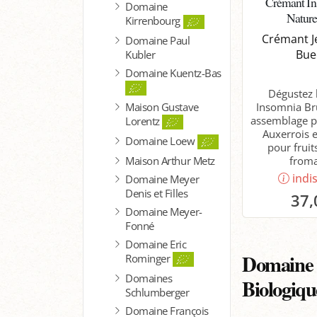
Crémant In
Domaine
Nature
Kirrenbourg
Crémant J
Domaine Paul
Bue
Kubler
Domaine Kuentz-Bas
Dégustez 
Maison Gustave
Insomnia Br
assemblage pa
Lorentz
Auxerrois e
Domaine Loew
pour fruit
Maison Arthur Metz
froma
indi
Domaine Meyer
Denis et Filles
37,
Domaine Meyer-
Fonné
Domaine Eric
Domaine J
Rominger
Domaines
Biologiqu
Schlumberger
Domaine François