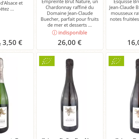
Empreinte Brut Nature, un
Esquisse Br
d'Alsace et
Chardonnay raffiné du
Jean-Claude B
tez ...
Domaine Jean-Claude
mousseux raf
Buecher, parfait pour fruits
notes fruitée
de mer et desserts ...
indisponible
3,50 €
26,00 €
16,
anier
P