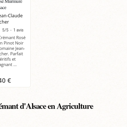
osé Murmure
sace
ean-Claude
cher
5
/
5
-
1
avis
 Crémant Rosé
n Pinot Noir
Domaine Jean-
her. Parfait
ritifs et
gnant ...
40 €
anier
émant d'Alsace en Agriculture