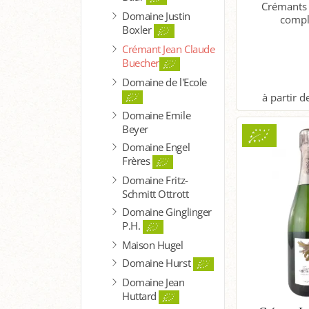
Crémants 
Domaine Justin
complé
Boxler
Crémant Jean Claude
Buecher
Domaine de l'Ecole
Domaine Emile
P
Beyer
Domaine Engel
Frères
Domaine Fritz-
Schmitt Ottrott
Domaine Ginglinger
P.H.
Maison Hugel
Domaine Hurst
Domaine Jean
Huttard