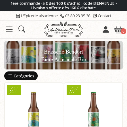
Panneau de gestion des cookies
1ère commande -5 € dès 100 € d'achat : code BIENVENUE •
Livraison offerte dès 160 € d'achat*
L'Épicerie alsacienne
03 89 23 35 36
Contact
0
Brasserie Bendorf
Bière Artisanale Bio
Catégories