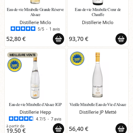
Eau-de-vie Mirabelle Grande Réserve
Eau-de-vie Mirabelle Cœur de
Alsace
Chauffe
Distillerie Miclo
Distillerie Miclo
5
/
5
-
1
avis
52,80 €
93,70 €
MEILLEURE VENTE
Eau-de-vie Mirabelle d'Alsace IGP
Vieille Mirabelle Eau-de-Vie d'Alsace
Distillerie Hepp
Distillerie JP Metté
4.7
/
5
-
7
avis
56,40 €
19,50 €