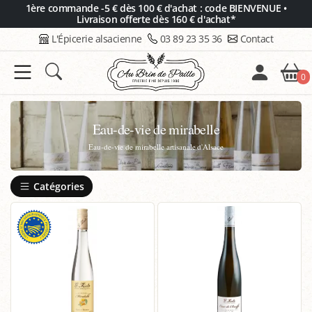
Panneau de gestion des cookies
1ère commande -5 € dès 100 € d'achat : code BIENVENUE •
Livraison offerte dès 160 € d'achat*
L'Épicerie alsacienne
03 89 23 35 36
Contact
0
Eau-de-vie de mirabelle
Eau-de-vie de mirabelle artisanale d'Alsace
Catégories