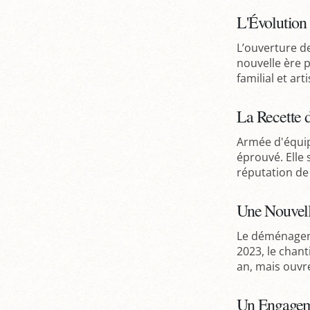
L'Évolution 
L’ouverture d
nouvelle ère 
familial et ar
La Recette 
Armée d'équip
éprouvé. Elle 
réputation de 
Une Nouvel
Le déménageme
2023, le chan
an, mais ouvre
Un Engagem