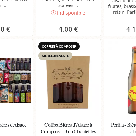
alsacienne
 ...
soirées ...
fruités, bras
raisin. Parf
indisponible
00 €
4,00 €
4,
anier
P
COFFRET À COMPOSER
MEILLEURE VENTE
ères d'Alsace
Coffret Bières d'Alsace à
Perlita - Biè
Composer - 3 ou 6 bouteilles
al