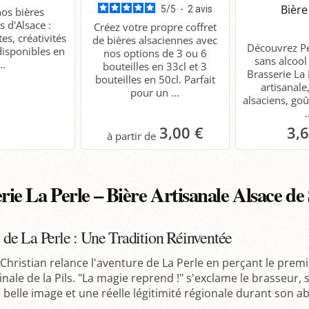
Bière
5
/
5
-
2
avis
os bières
 d'Alsace :
Créez votre propre coffret
es, créativités
de bières alsaciennes avec
Découvrez Per
disponibles en
nos options de 3 ou 6
sans alcool
..
bouteilles en 33cl et 3
Brasserie La
bouteilles en 50cl. Parfait
artisanal
pour un ...
alsaciens, go
.
3,00 €
3,
étail
Panier
P
rie La Perle – Bière Artisanale Alsace de
 de La Perle : Une Tradition Réinventée
Christian relance l'aventure de La Perle en perçant le premie
ginale de la Pils. "La magie reprend !" s'exclame le brasseur,
belle image et une réelle légitimité régionale durant son a