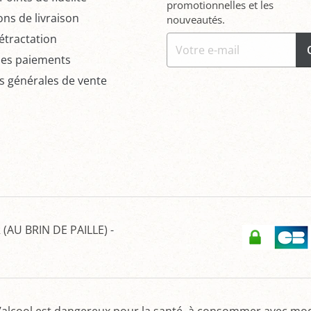
promotionnelles et les
ons de livraison
nouveautés.
étractation
des paiements
s générales de vente
(AU BRIN DE PAILLE)
-
’alcool est dangereux pour la santé, à consommer avec mo