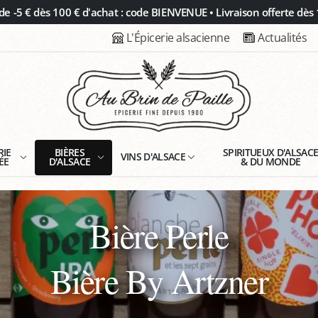
 -5 € dès 100 € d'achat : code BIENVENUE • Livraison offerte dès 
L'Épicerie alsacienne
Actualités
RIE
BIÈRES
SPIRITUEUX D'ALSAC
VINS D'ALSACE
ÉE
D'ALSACE
& DU MONDE
Bière Perle
Bière By Artzner