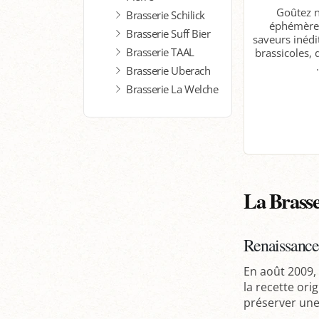
Goûtez n
Brasserie Schilick
éphémères
Brasserie Suff Bier
saveurs inédit
Brasserie TAAL
brassicoles, 
.
Brasserie Uberach
Brasserie La Welche
D
La Brasse
Renaissance
En août 2009, 
la recette ori
préserver une 