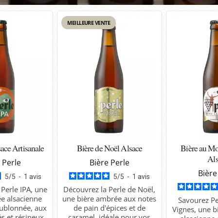
MEILLEURE VENTE
ace Artisanale
Bière de Noël Alsace
Bière au Mo
Al
 Perle
Bière Perle
Bière
5
/
5
-
1
avis
5
/
5
-
1
avis
Perle IPA, une
Découvrez la Perle de Noël,
e alsacienne
une bière ambrée aux notes
Savourez Pe
ublonnée, aux
de pain d'épices et de
Vignes, une b
s et résineux.
caramel, idéale pour vos