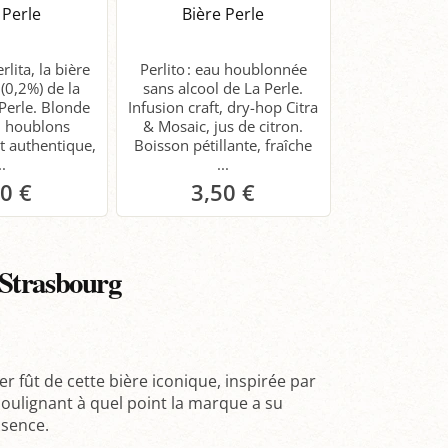
 Perle
Bière Perle
lita, la bière
Perlito : eau houblonnée
 (0,2%) de la
sans alcool de La Perle.
 Perle. Blonde
Infusion craft, dry-hop Citra
e, houblons
& Mosaic, jus de citron.
ût authentique,
Boisson pétillante, fraîche
..
...
60 €
3,50 €
anier
Panier
 Strasbourg
r fût de cette bière iconique, inspirée par
 soulignant à quel point la marque a su
bsence.