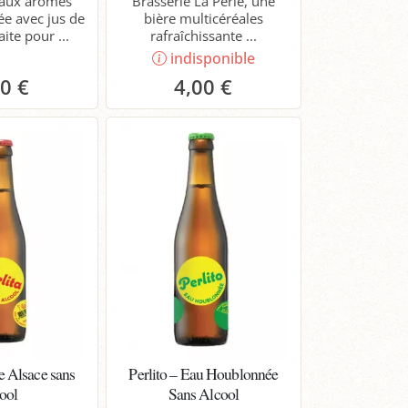
 aux arômes
Brasserie La Perle, une
sée avec jus de
bière multicéréales
aite pour ...
rafraîchissante ...
indisponible
10 €
4,00 €
anier
re Alsace sans
Perlito – Eau Houblonnée
cool
Sans Alcool