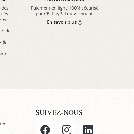
e dès
Paiement en ligne 100% sécurisé
 dès
par CB, PayPal ou Virement.
g en
En savoir plus
nts de
ck &
erte
SUIVEZ-NOUS
ter