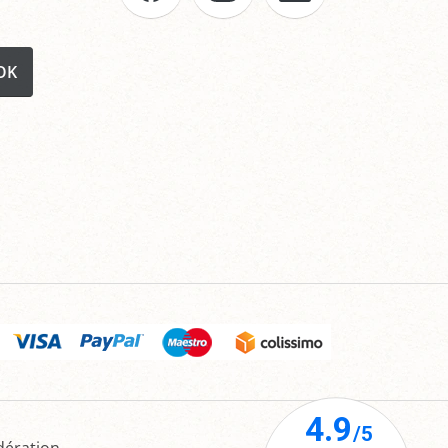
OK
dération.