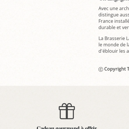
Avec une arch
distingue auss
France instal
durable et ve
La Brasserie L
le monde de l
d'éblouir les 
Copyright T
Cadeau gourmand à offrir