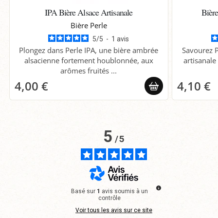
IPA Bière Alsace Artisanale
Bièr
Bière Perle
5
/
5
-
1
avis
Plongez dans Perle IPA, une bière ambrée
Savourez P
alsacienne fortement houblonnée, aux
artisanale
arômes fruités ...
4,00 €
4,10 €
5
/
5
Basé sur
1
avis soumis à un
contrôle
Voir tous les avis sur ce site