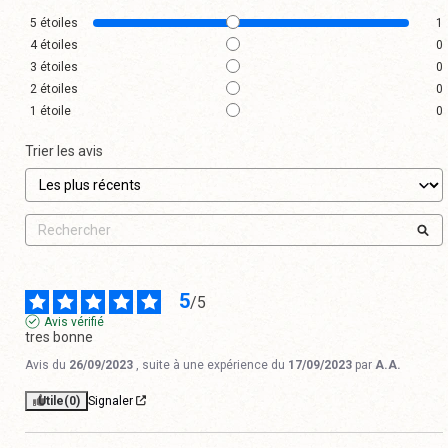
5
étoiles
1
4
étoiles
0
3
étoiles
0
2
étoiles
0
1
étoile
0
Trier les avis
5
/
5
Avis vérifié
tres bonne
Avis du
26/09/2023
, suite à une expérience du
17/09/2023
par
A.A.
Utile
(0)
Signaler