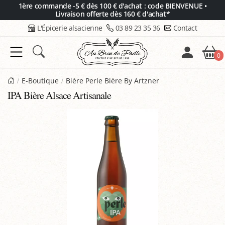
Panneau de gestion des cookies
1ère commande -5 € dès 100 € d'achat : code BIENVENUE •
Livraison offerte dès 160 € d'achat*
L'Épicerie alsacienne
03 89 23 35 36
Contact
0
E-Boutique
Bière Perle Bière By Artzner
IPA Bière Alsace Artisanale