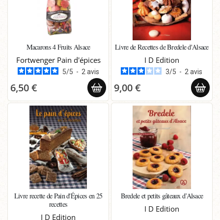
Macarons 4 Fruits Alsace
Livre de Recettes de Bredele d'Alsace
Fortwenger Pain d'épices
I D Edition
5
/
5
-
2
avis
3
/
5
-
2
avis
6,50 €
9,00 €
Livre recette de Pain d'Épices en 25
Bredele et petits gâteaux d’Alsace
recettes
I D Edition
I D Edition