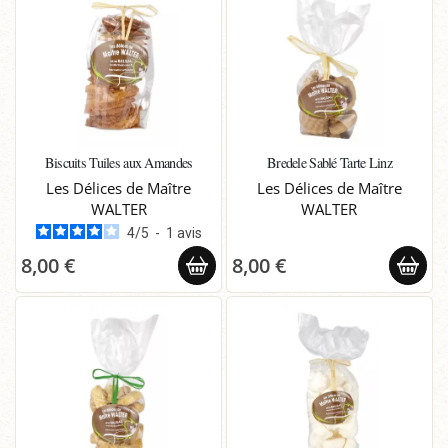
Biscuits Tuiles aux Amandes
Bredele Sablé Tarte Linz
Les Délices de Maître
Les Délices de Maître
WALTER
WALTER
4
/
5
-
1
avis
8,00 €
8,00 €