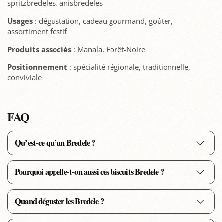
spritzbredeles, anisbredeles
Usages
: dégustation, cadeau gourmand, goûter,
assortiment festif
Produits associés
: Manala, Forêt-Noire
Positionnement
: spécialité régionale, traditionnelle,
conviviale
FAQ
Qu’est-ce qu’un Bredele ?
Pourquoi appelle-t-on aussi ces biscuits Bredele ?
Quand déguster les Bredele ?