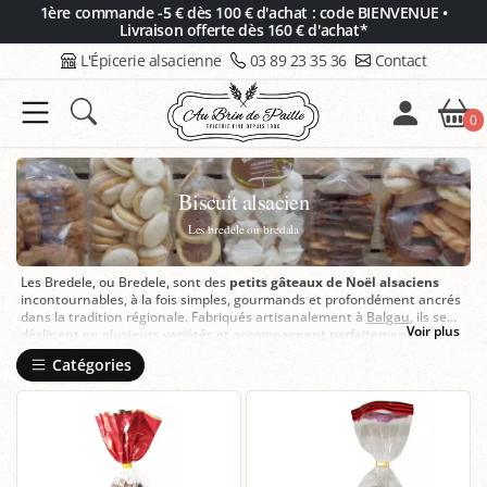
Panneau de gestion des cookies
1ère commande -5 € dès 100 € d'achat : code BIENVENUE •
Livraison offerte dès 160 € d'achat*
L'Épicerie alsacienne
03 89 23 35 36
Contact
0
Biscuit alsacien
Les bredele ou bredala
Les Bredele, ou Bredele, sont des
petits gâteaux de Noël alsaciens
incontournables, à la fois simples, gourmands et profondément ancrés
dans la tradition régionale. Fabriqués artisanalement à
Balgau
, ils se
Voir plus
déclinent en plusieurs variétés et accompagnent parfaitement les
moments de partage pendant les fêtes. Chez
Au Brin de Paille
, ils
Catégories
s’inscrivent dans une sélection de douceurs alsaciennes authentiques,
à découvrir et à offrir.