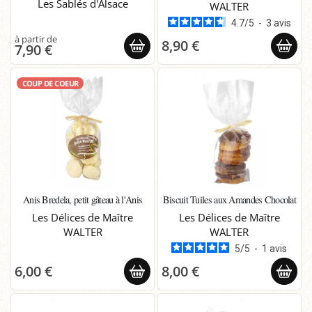
Les Sablés d'Alsace
WALTER
4.7
/
5
-
3
avis
8,90 €
7,90 €
COUP DE COEUR
Anis Bredela, petit gâteau à l'Anis
Biscuit Tuiles aux Amandes Chocolat
Les Délices de Maître
Les Délices de Maître
WALTER
WALTER
5
/
5
-
1
avis
6,00 €
8,00 €