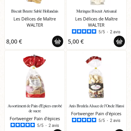
Biscuit Beurre Sablé Hollandais
Meringue Biscuit Artisanal
Les Délices de Maître
Les Délices de Maître
WALTER
WALTER
5
/
5
-
2
avis
8,00 €
5,00 €
Assortiment de Pain d'Epices enrobé
Anis Bredela Alsace de l'Oncle Hansi
de sucre
Fortwenger Pain d'épices
Fortwenger Pain d'épices
5
/
5
-
2
avis
5
/
5
-
2
avis