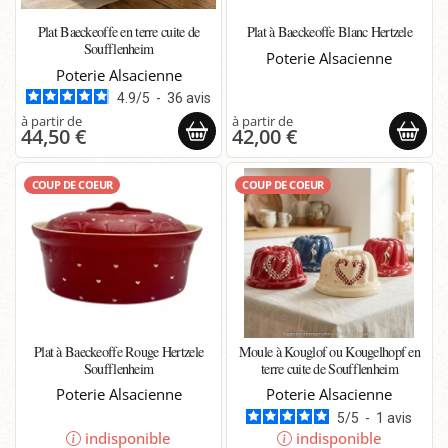
Plat Baeckeoffe en terre cuite de
Plat à Baeckeoffe Blanc Hertzele
Soufflenheim
Poterie Alsacienne
Poterie Alsacienne
4.9
/
5
-
36
avis
44,50 €
42,00 €
COUP DE COEUR
COUP DE COEUR
Plat à Baeckeoffe Rouge Hertzele
Moule à Kouglof ou Kougelhopf en
Soufflenheim
terre cuite de Soufflenheim
Poterie Alsacienne
Poterie Alsacienne
5
/
5
-
1
avis
indisponible
indisponible