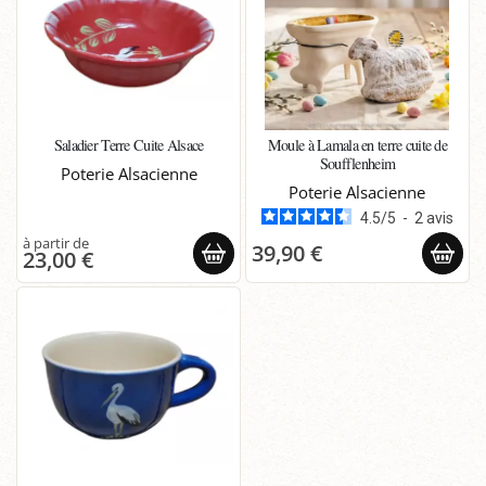
Saladier Terre Cuite Alsace
Moule à Lamala en terre cuite de
Soufflenheim
Poterie Alsacienne
Poterie Alsacienne
4.5
/
5
-
2
avis
39,90 €
23,00 €