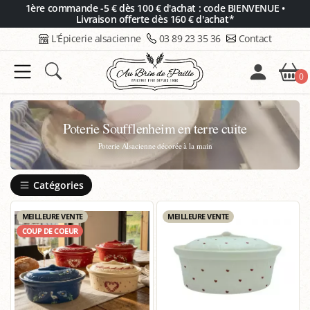
Panneau de gestion des cookies
1ère commande -5 € dès 100 € d'achat : code BIENVENUE •
Livraison offerte dès 160 € d'achat*
L'Épicerie alsacienne
03 89 23 35 36
Contact
0
Poterie Soufflenheim en terre cuite
Poterie Alsacienne décorée à la main
Catégories
MEILLEURE VENTE
MEILLEURE VENTE
COUP DE COEUR