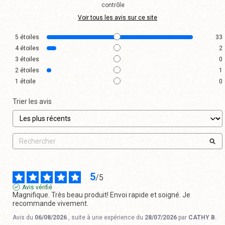
contrôle
Voir tous les avis sur ce site
5
étoiles
33
4
étoiles
2
3
étoiles
0
2
étoiles
1
1
étoile
0
Trier les avis
5
/
5
Avis vérifié
Magnifique. Très beau produit! Envoi rapide et soigné. Je 
recommande vivement.
Avis du
06/08/2026
, suite à une expérience du
28/07/2026
par
CATHY B.