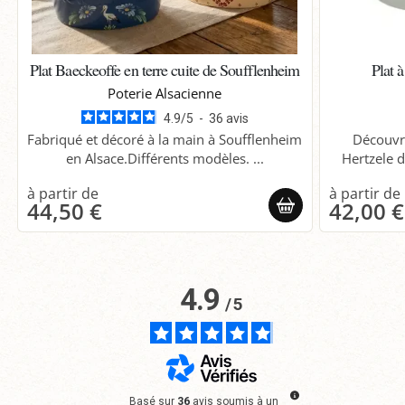
Plat Baeckeoffe en terre cuite de Soufflenheim
Plat 
Poterie Alsacienne
4.9
/
5
-
36
avis
Fabriqué et décoré à la main à Soufflenheim
Découvre
en Alsace.Différents modèles. ...
Hertzele d
44,50 €
42,00 €
4.9
/
5
Basé sur
36
avis soumis à un