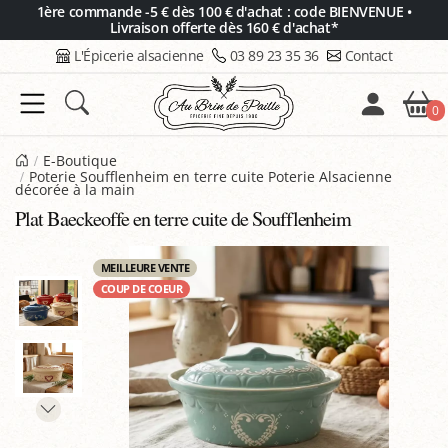
Panneau de gestion des cookies
1ère commande -5 € dès 100 € d'achat : code BIENVENUE •
Livraison offerte dès 160 € d'achat*
L'Épicerie alsacienne
03 89 23 35 36
Contact
0
E-Boutique
Poterie Soufflenheim en terre cuite Poterie Alsacienne
décorée à la main
Plat Baeckeoffe en terre cuite de Soufflenheim
MEILLEURE VENTE
COUP DE COEUR