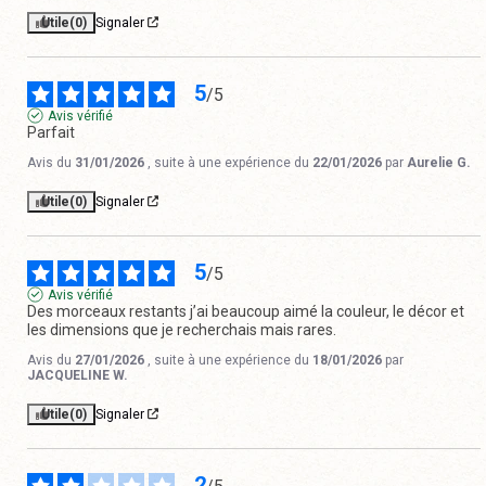
Utile
(0)
Signaler
5
/
5
Avis vérifié
Parfait
Avis du
31/01/2026
, suite à une expérience du
22/01/2026
par
Aurelie G.
Utile
(0)
Signaler
5
/
5
Avis vérifié
Des morceaux restants j’ai beaucoup aimé la couleur, le décor et 
les dimensions que je recherchais mais rares.
Avis du
27/01/2026
, suite à une expérience du
18/01/2026
par
JACQUELINE W.
Utile
(0)
Signaler
2