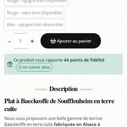
Rouge - cigogne
(non disponible)
Rouge - cœur
(non disponible)
Bleu - cigogne
(non disponible)
-
+
Ajouter au panier
Ce produit vous rapporte
44
points de fidélité
en savoir plus
Description
Plat à Baeckeoffe de Soufflenheim en terre
cuite
Nous vous proposons une belle gamme de terrine
Baeckeoffe en terre cuite
fabriquée en Alsace à