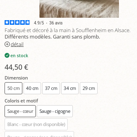
4.9
/
5
-
36
avis
Fabriqué et décoré à la main à Soufflenheim en Alsace.
Différents modèles. Garanti sans plomb.
détail
en stock
44,50 €
Dimension
50 cm
40 cm
37 cm
34 cm
29 cm
Coloris et motif
Sauge - cœur
Sauge - cigogne
Blanc - cœur
(non disponible)