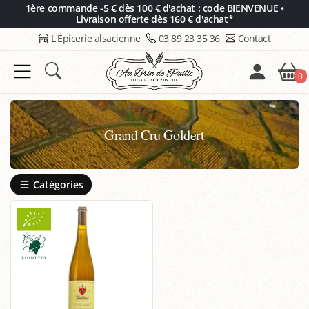
Panneau de gestion des cookies
1ère commande -5 € dès 100 € d'achat : code BIENVENUE •
Livraison offerte dès 160 € d'achat*
L'Épicerie alsacienne
03 89 23 35 36
Contact
0
Grand Cru Goldert
Catégories