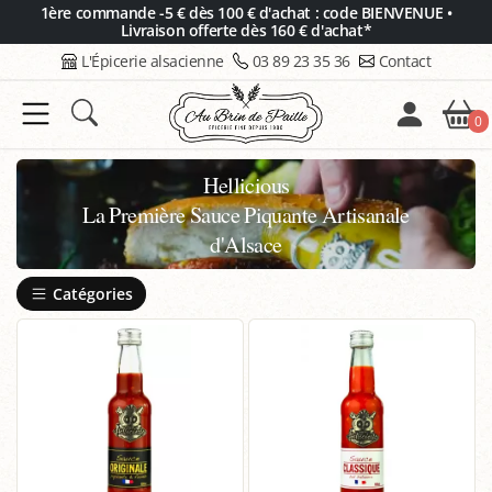
Panneau de gestion des cookies
1ère commande -5 € dès 100 € d'achat : code BIENVENUE •
Livraison offerte dès 160 € d'achat*
L'Épicerie alsacienne
03 89 23 35 36
Contact
0
Hellicious
La Première Sauce Piquante Artisanale
d'Alsace
Catégories