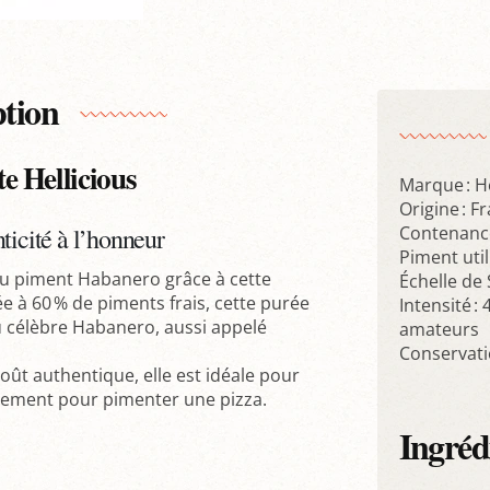
ption
e Hellicious
Marque : He
Origine : F
ticité à l’honneur
Contenance
Piment util
u piment Habanero grâce à cette
Échelle de 
 à 60 % de piments frais, cette purée
Intensité :
du célèbre Habanero, aussi appelé
amateurs
Conservati
ût authentique, elle est idéale pour
plement pour pimenter une pizza.
Ingréd