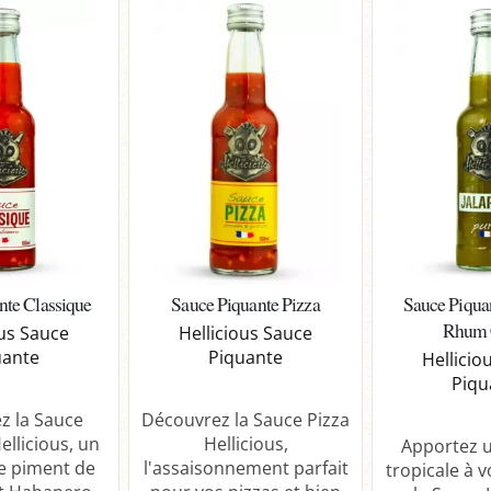
nte Classique
Sauce Piquante Pizza
Sauce Piqua
Rhum 
ous Sauce
Hellicious Sauce
uante
Piquante
Hellicio
Piqu
z la Sauce
Découvrez la Sauce Pizza
ellicious, un
Hellicious,
Apportez 
e piment de
l'assaisonnement parfait
tropicale à v