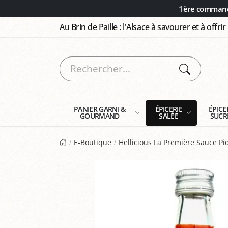
Panneau de gestion des cookies
1ère commande
Au Brin de Paille : l'Alsace à savourer et à offrir
PANIER GARNI &
ÉPICERIE
ÉPICE
GOURMAND
SALÉE
SUCR
E-Boutique
Hellicious La Première Sauce Pi