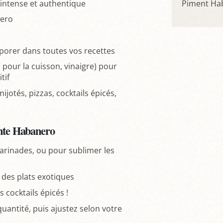
 intense et authentique
Piment Haba
nero
orporer dans toutes vos recettes
pour la cuisson, vinaigre) pour
tif
jotés, pizzas, cocktails épicés,
ante Habanero
arinades, ou pour sublimer les
 des plats exotiques
cocktails épicés !
antité, puis ajustez selon votre