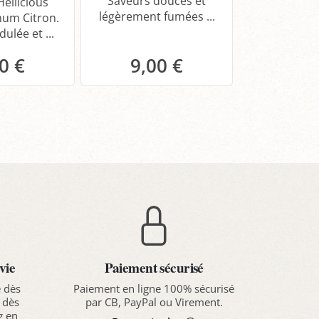
Saveurs douces et
Hellicious
Fusion umam
légèrement fumées ...
hum Citron.
soja, citro
ulée et ...
piment pou
déglac
0 €
9,00 €
8,0
anier
Panier
Pa
vie
Paiement sécurisé
e dès
Paiement en ligne 100% sécurisé
 dès
par CB, PayPal ou Virement.
g en