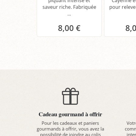
piquant intense et
Cayenne e
saveur riche. Fabriquée
pour relever
...
8,00 €
8,
Panier
P
Cadeau gourmand à offrir
Pour les cadeaux et paniers
Votr
gourmands à offrir, vous avez la
comma
possibilité de joindre au colis
inte