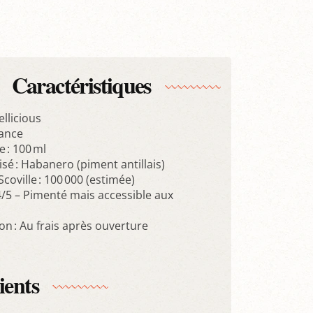
Caractéristiques
llicious
rance
 : 100 ml
isé : Habanero (piment antillais)
Scoville : 100 000 (estimée)
 4/5 – Pimenté mais accessible aux
on : Au frais après ouverture
ients