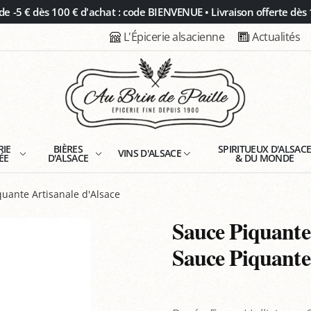
 -5 € dès 100 € d'achat : code BIENVENUE • Livraison offerte dès 
L'Épicerie alsacienne
Actualités
RIE
BIÈRES
SPIRITUEUX D'ALSAC
VINS D'ALSACE
ÉE
D'ALSACE
& DU MONDE
quante Artisanale d'Alsace
Sauce Piquante
Sauce Piquante