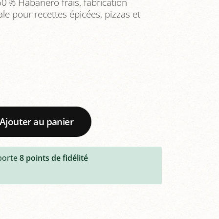
60 % Habanero frais, fabrication
ale pour recettes épicées, pizzas et
Ajouter au panier
porte
8
points de fidélité