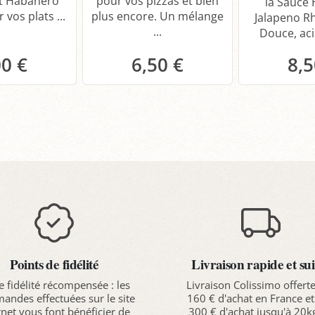
t Habanero
pour vos pizzas et bien
la Sauce 
 vos plats ...
plus encore. Un mélange
Jalapeno R
...
Douce, acid
00 €
6,50 €
8,5
anier
Panier
P
Points de fidélité
Livraison rapide et sui
e fidélité récompensée : les
Livraison Colissimo offert
ndes effectuées sur le site
160 € d'achat en France et
rnet vous font bénéficier de
300 € d'achat jusqu'à 20k