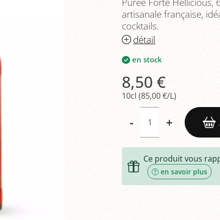
Purée Forte Hellicious, 
artisanale française, idé
cocktails.
détail
en stock
8,50 €
10cl (85,00 €/L)
-
+
Ce produit vous rap
en savoir plus