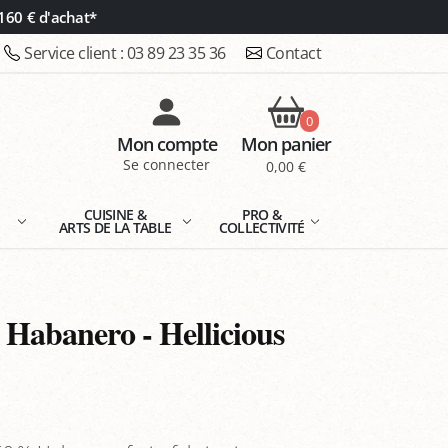
160 € d'achat*
Service client :
03 89 23 35 36
Contact
0
Mon compte
Mon panier
Se connecter
0,00 €
E
CUISINE &
PRO &
ARTS DE LA TABLE
COLLECTIVITÉ
 Habanero - Hellicious