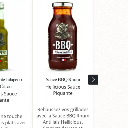
nte Jalapeno
Sauce BBQ Rhum
Sauce Teri
Citron
Mari
Hellicious Sauce
Piquante
us Sauce
Hellicio
ante
Piqu
Rehaussez vos grillades
avec la Sauce BBQ Rhum
une touche
Savourez 
Antillais Hellicious.
os plats avec
Teriyaki Yuzu