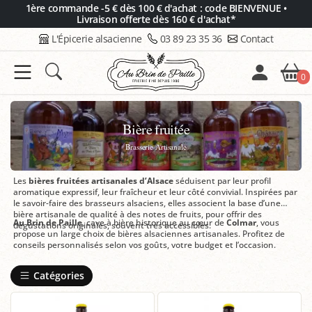
Panneau de gestion des cookies
1ère commande -5 € dès 100 € d'achat : code BIENVENUE •
Livraison offerte dès 160 € d'achat*
L'Épicerie alsacienne
03 89 23 35 36
Contact
0
Bière fruitée
Brasserie Artisanale
Les
bières fruitées artisanales d’Alsace
séduisent par leur profil
aromatique expressif, leur fraîcheur et leur côté convivial. Inspirées par
le savoir-faire des brasseurs alsaciens, elles associent la base d’une
bière artisanale de qualité à des notes de fruits, pour offrir des
Au Brin de Paille
, cave à bière historique au cœur de
Colmar
, vous
dégustations originales, souvent très accessibles.
propose un large choix de bières alsaciennes artisanales. Profitez de
conseils personnalisés selon vos goûts, votre budget et l’occasion.
Catégories