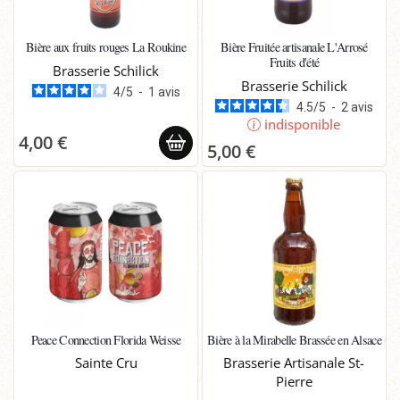
Bière aux fruits rouges La Roukine
Bière Fruitée artisanale L'Arrosé
Fruits d'été
Brasserie Schilick
Brasserie Schilick
4
/
5
-
1
avis
4.5
/
5
-
2
avis
indisponible
4,00 €
5,00 €
Peace Connection Florida Weisse
Bière à la Mirabelle Brassée en Alsace
Sainte Cru
Brasserie Artisanale St-
Pierre