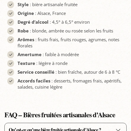
Style
: bière artisanale fruitée
Origine
: Alsace, France
Degré d’alcool
: 4,5° à 6,5° environ
Robe
: blonde, ambrée ou rosée selon les fruits
Arômes
: fruits frais, fruits rouges, agrumes, notes
florales
Amertume
: faible à modérée
Texture
: légère à ronde
Service conseillé
: bien fraîche, autour de 6 à 8 °C
Accords faciles
: desserts, fromages frais, apéritifs,
salades, cuisine légère
FAQ – Bières fruitées artisanales d’Alsace
Qu’est-ce qu’une bière fruitée artisanale d’Alsace ?