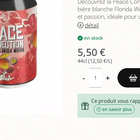
Découvrez la Peace Con
bière blanche Florida 
et passion, idéale pour
détail
en stock
5,50 €
44cl (12,50 €/L)
-
+
Ce produit vous rap
en savoir plus