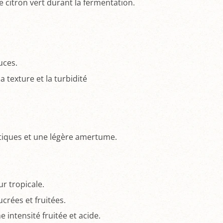
de citron vert durant la fermentation.
uces.
a texture et la turbidité
otiques et une légère amertume.
r tropicale.
crées et fruitées.
 intensité fruitée et acide.