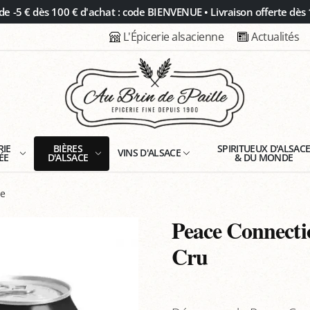
 -5 € dès 100 € d'achat : code BIENVENUE • Livraison offerte dès 
L'Épicerie alsacienne
Actualités
RIE
BIÈRES
SPIRITUEUX D'ALSAC
VINS D'ALSACE
ÉE
D'ALSACE
& DU MONDE
le
Peace Connectio
Cru