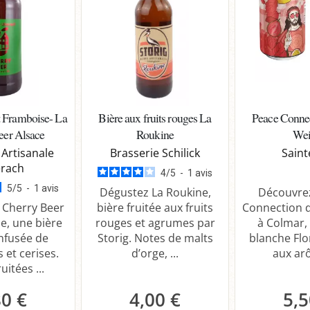
t Framboise- La
Bière aux fruits rouges La
Peace Connec
eer Alsace
Roukine
Wei
 Artisanale
Brasserie Schilick
Saint
rach
4
/
5
-
1
avis
5
/
5
-
1
avis
Dégustez La Roukine,
Découvrez
 Cherry Beer
bière fruitée aux fruits
Connection d
e, une bière
rouges et agrumes par
à Colmar,
nfusée de
Storig. Notes de malts
blanche Flo
 et cerises.
d’orge, ...
aux arô
uitées ...
80 €
4,00 €
5,5