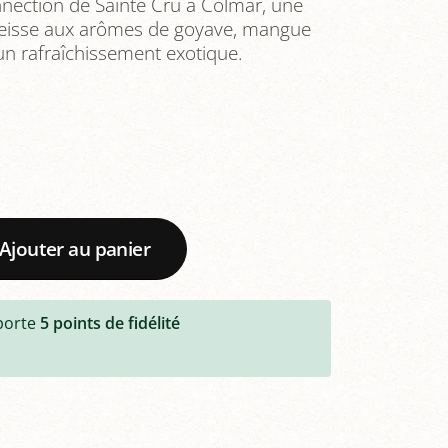
nection de Sainte Cru à Colmar, une
Weisse aux arômes de goyave, mangue
 un rafraîchissement exotique.
Ajouter au panier
porte
5
points de fidélité