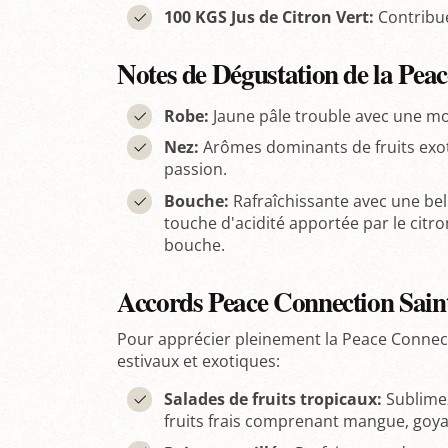
100 KGS Jus de Citron Vert:
Contribue 
Notes de Dégustation de la Pea
Robe:
Jaune pâle trouble avec une mo
Nez:
Arômes dominants de fruits exoti
passion.
Bouche:
Rafraîchissante avec une bel
touche d'acidité apportée par le citr
bouche.
Accords Peace Connection Saint
Pour apprécier pleinement la Peace Connect
estivaux et exotiques:
Salades de fruits tropicaux:
Sublimez
fruits frais comprenant mangue, goyav