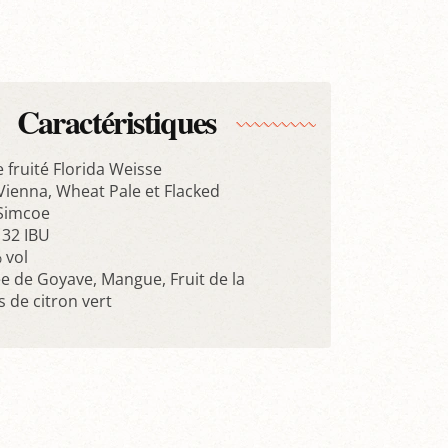
Caractéristiques
re fruité Florida Weisse
, Vienna, Wheat Pale et Flacked
Simcoe
32 IBU
 vol
ée de Goyave, Mangue, Fruit de la
s de citron vert