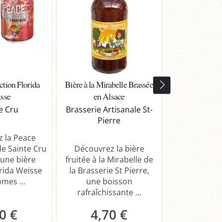
tion Florida
Bière à la Mirabelle Brassée
Bière du So
sse
en Alsace
Biere du
e Cru
Brasserie Artisanale St-
Pierre
Découvrez l
Sorcier Vert
 la Peace
unique à 
e Sainte Cru
Découvrez la bière
magique insp
 une bière
fruitée à la Mirabelle de
rida Weisse
la Brasserie St Pierre,
mes ...
une boisson
rafraîchissante ...
0 €
4,70 €
3,8