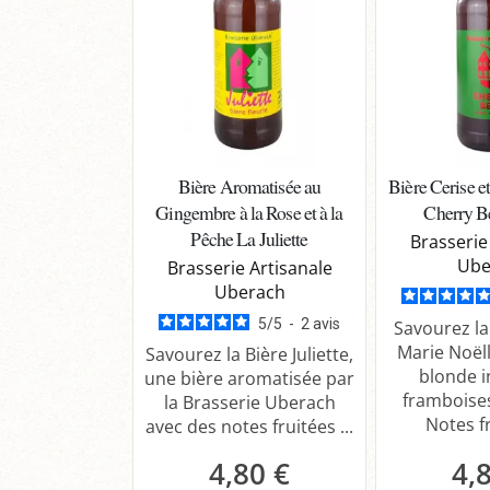
Bière Aromatisée au
Bière Cerise e
Gingembre à la Rose et à la
Cherry B
Pêche La Juliette
Brasserie
Ube
Brasserie Artisanale
Uberach
5
/
5
-
2
avis
Savourez la
Marie Noëll
Savourez la Bière Juliette,
blonde i
une bière aromatisée par
framboises
la Brasserie Uberach
Notes fr
avec des notes fruitées ...
4,80 €
4,