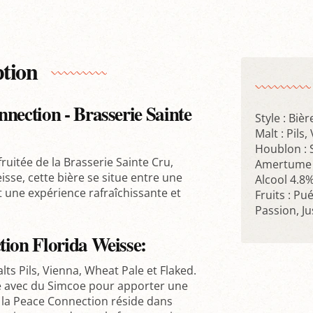
ption
nection - Brasserie Sainte
Style : Biè
Malt : Pils
Houblon : 
uitée de la Brasserie Sainte Cru,
Amertume 
isse, cette bière se situe entre une
Alcool 4.8%
nt une expérience rafraîchissante et
Fruits : Pu
Passion, Ju
tion Florida Weisse:
ts Pils, Vienna, Wheat Pale et Flaked.
e avec du Simcoe pour apporter une
e la Peace Connection réside dans