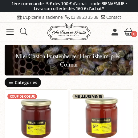
Panneau de gestion des cookies
1ère commande -5 € dès 100 € d'achat : code BIENVENUE •
Livraison offerte dès 160 € d'achat*
L'Épicerie alsacienne
03 89 23 35 36
Contact
0
Miel Gaston Furstenberger Herrlisheim-près-
Colmar
Catégories
COUP DE COEUR
MEILLEURE VENTE