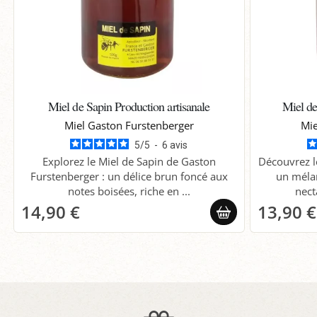
Miel de Sapin Production artisanale
Miel de
Miel Gaston Furstenberger
Mie
5
/
5
-
6
avis
Explorez le Miel de Sapin de Gaston
Découvrez l
Furstenberger : un délice brun foncé aux
un mélan
notes boisées, riche en ...
nect
14,90 €
13,90 €