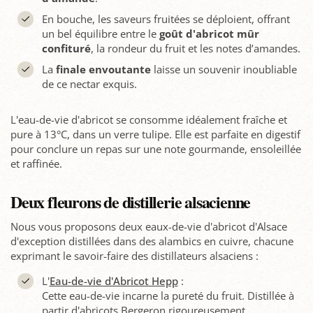
En bouche, les saveurs fruitées se déploient, offrant
un bel équilibre entre le
goût d'abricot mûr
confituré
, la rondeur du fruit et les notes d’amandes.
La
finale envoutante
laisse un souvenir inoubliable
de ce nectar exquis.
L'eau-de-vie d'abricot se consomme idéalement fraîche et
pure à 13°C, dans un verre tulipe. Elle est parfaite en digestif
pour conclure un repas sur une note gourmande, ensoleillée
et raffinée.
Deux fleurons de distillerie alsacienne
Nous vous proposons deux eaux-de-vie d'abricot d'Alsace
d'exception distillées dans des alambics en cuivre, chacune
exprimant le savoir-faire des distillateurs alsaciens :
L'
Eau-de-vie d'Abricot Hepp
:
Cette eau-de-vie incarne la pureté du fruit. Distillée à
partir d'abricots Bergeron rigoureusement