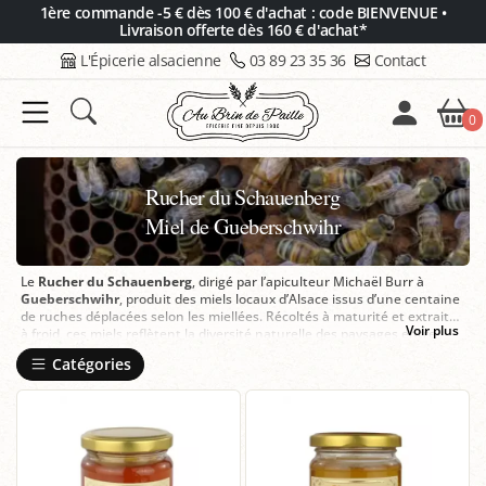
Panneau de gestion des cookies
1ère commande -5 € dès 100 € d'achat : code BIENVENUE •
Livraison offerte dès 160 € d'achat*
L'Épicerie alsacienne
03 89 23 35 36
Contact
0
Rucher du Schauenberg
Miel de Gueberschwihr
Le
Rucher
du
Schauenberg
, dirigé par l’apiculteur Michaël Burr à
Gueberschwihr
, produit des miels locaux d’Alsace issus d’une centaine
de ruches déplacées selon les miellées. Récoltés à maturité et extraits
Voir plus
à froid, ces miels reflètent la diversité naturelle des paysages entre
plaine rhénane et collines sous-vosgiennes. Chez
Au Brin de Paille à
Catégories
Colmar
, découvrez une sélection de miels du Rucher du Schauenberg
et bénéficiez de conseils personnalisés pour choisir la variété disponible
qui correspond à vos envies.