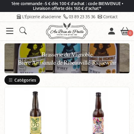
Panneau de gestion des cookies
1ère commande -5 € dès 100 € d'achat : code BIENVENUE •
Livraison offerte dès 160 € d'achat*
L'Épicerie alsacienne
03 89 23 35 36
Contact
0
Brasserie du Vignoble
Bière Artisanale de Ribeauvillé-Riquewihr
Catégories