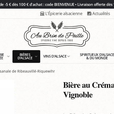
 -5 € dès 100 € d'achat : code BIENVENUE • Livraison offerte dès 
L'Épicerie alsacienne
Actualités
RIE
BIÈRES
SPIRITUEUX D'ALSAC
VINS D'ALSACE
ÉE
D'ALSACE
& DU MONDE
isanale de Ribeauvillé-Riquewihr
Bière au Créman
Vignoble