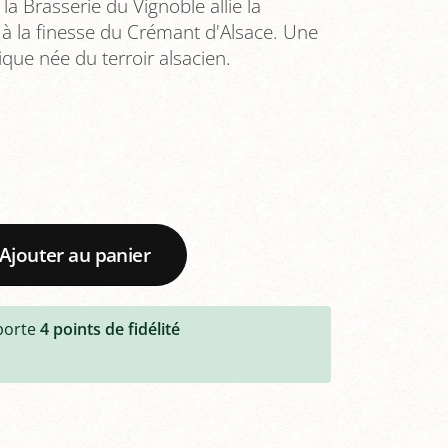
a Brasserie du Vignoble allie la
e à la finesse du Crémant d'Alsace. Une
que née du terroir alsacien.
Ajouter au panier
porte
4
points de fidélité