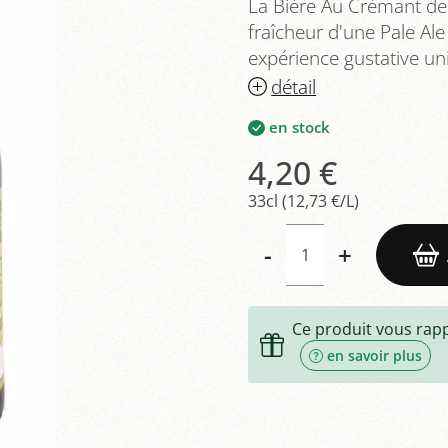
La Bière Au Crémant de l
fraîcheur d'une Pale Al
expérience gustative uni
détail
en stock
4,20 €
33cl (12,73 €/L)
-
+
Ce produit vous rap
en savoir plus