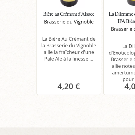
Bière au Crémant d’Alsace
La Dilemme d
IPA Bièr
Brasserie du Vignoble
Brasserie 
La Bière Au Crémant de
la Brasserie du Vignoble
La D
allie la fraîcheur d'une
d'Exoticolo
Pale Ale à la finesse ...
Brasserie 
allie notes
amertume
pour 
4,20 €
4,
Panier
P