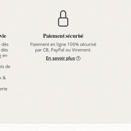
vie
Paiement sécurisé
e dès
Paiement en ligne 100% sécurisé
 dès
par CB, PayPal ou Virement.
g en
En savoir plus
nts de
ck &
erte