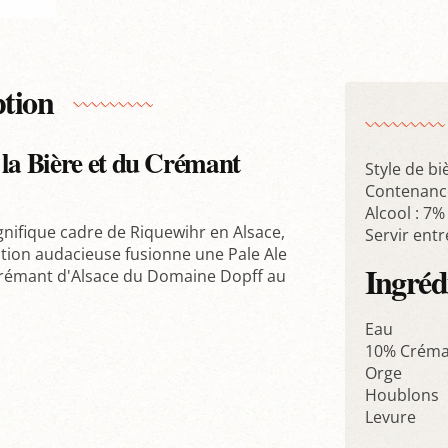
ption
 la Bière et du Crémant
Style de bi
Contenance
Alcool : 7%
gnifique cadre de Riquewihr en Alsace,
Servir entr
ation audacieuse fusionne une Pale Ale
Ingréd
 Crémant d'Alsace du Domaine Dopff au
Eau
10% Créman
Orge
Houblons
Levure