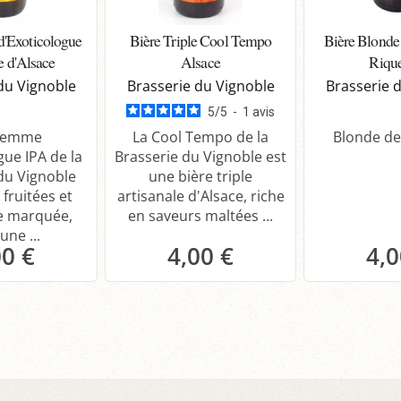
'Exoticologue
Bière Triple Cool Tempo
Bière Blonde
e d'Alsace
Alsace
Riqu
du Vignoble
Brasserie du Vignoble
Brasserie 
5
/
5
-
1
avis
ilemme
La Cool Tempo de la
Blonde de
gue IPA de la
Brasserie du Vignoble est
du Vignoble
une bière triple
 fruitées et
artisanale d'Alsace, riche
 marquée,
en saveurs maltées ...
une ...
00 €
4,00 €
4,0
anier
Panier
P