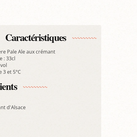
Caractéristiques
ère Pale Ale aux crémant
 : 33cl
 vol
e 3 et 5°C
ients
t d'Alsace