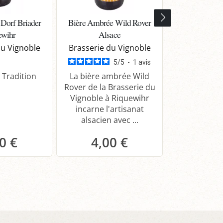
 Dorf Briader
Bière Ambrée Wild Rover
Bière Blanche
ewihr
Alsace
Als
du Vignoble
Brasserie du Vignoble
Brasserie d
5
/
5
-
1
avis
 Tradition
La bière ambrée Wild
La Bière Bla
Rover de la Brasserie du
Stan de la B
Vignoble à Riquewihr
Vignoble est
incarne l'artisanat
rafraîchis
alsacien avec ...
notes de b
0 €
4,00 €
4,0
anier
Panier
Pa