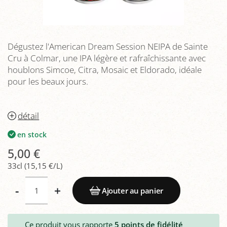
Dégustez l'American Dream Session NEIPA de Sainte
Cru à Colmar, une IPA légère et rafraîchissante avec
houblons Simcoe, Citra, Mosaic et Eldorado, idéale
pour les beaux jours.
détail
en stock
5,00 €
33cl (15,15 €/L)
-
+
Ajouter au panier
Ce produit vous rapporte
5
points de fidélité