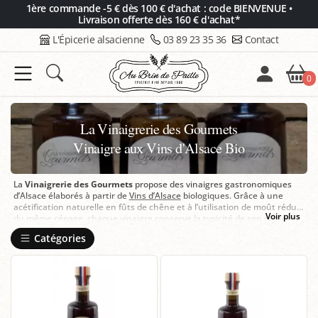
Panneau de gestion des cookies
1ère commande -5 € dès 100 € d'achat : code BIENVENUE •
Livraison offerte dès 160 € d'achat*
L'Épicerie alsacienne
03 89 23 35 36
Contact
0
La Vinaigrerie des Gourmets
Vinaigre aux Vins d'Alsace Bio
La
Vinaigrerie des Gourmets
propose des vinaigres gastronomiques
d’Alsace élaborés à partir de
Vins d’Alsace
biologiques. Grâce à une
acétification naturelle en fûts de chêne et à l’utilisation de moût réduit
Voir plus
du même cépage, chaque vinaigre conserve la typicité de son origine
tout en gagnant en rondeur et en corps. La gamme Sylvaner,
Muscat
,
Catégories
Gewurztraminer et Pinot noir offre une belle diversité pour la cuisine
du quotidien comme pour les accords les plus raffinés.