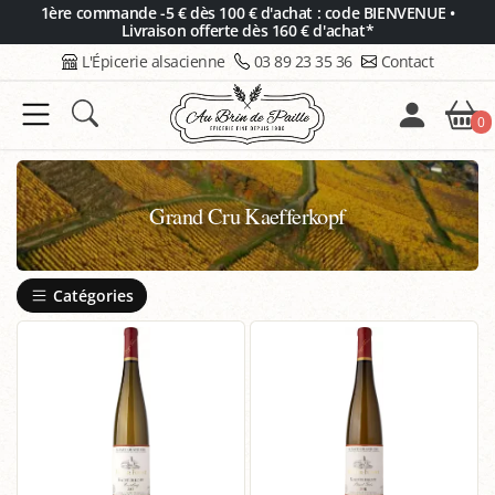
Panneau de gestion des cookies
1ère commande -5 € dès 100 € d'achat : code BIENVENUE •
Livraison offerte dès 160 € d'achat*
L'Épicerie alsacienne
03 89 23 35 36
Contact
0
Grand Cru Kaefferkopf
Catégories