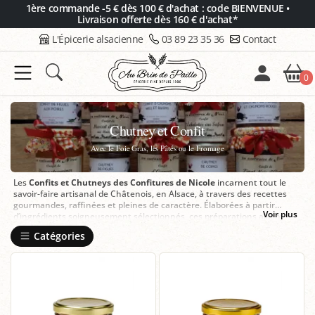
Panneau de gestion des cookies
1ère commande -5 € dès 100 € d'achat : code BIENVENUE •
Livraison offerte dès 160 € d'achat*
L'Épicerie alsacienne
03 89 23 35 36
Contact
0
Chutney et Confit
Avec le Foie Gras, les Pâtés ou le Fromage
Les
Confits et Chutneys des Confitures de Nicole
incarnent tout le
savoir-faire artisanal de Châtenois, en Alsace, à travers des recettes
gourmandes, raffinées et pleines de caractère. Élaborées à partir
Voir plus
d’ingrédients soigneusement sélectionnés, ces préparations allient
authenticité, équilibre des saveurs et qualité premium.
Catégories
Confits sucrés-salés
et
chutneys aux notes fruitées
, acidulées et
épicées offrent une grande polyvalence en cuisine, pour sublimer aussi
bien le foie gras, les fromages, les viandes rôties que les plats créatifs
du quotidien. Une belle invitation à découvrir des spécialités de terroir
artisanales, généreuses et élégantes.