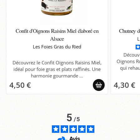
Confit d'Oignons Raisins Miel élaboré en
Chutney 
Alsace
L
Les Foies Gras du Ried
Découv
Oignons Ro
Découvrez le Confit Oignons Raisins Miel,
qui rehau
idéal pour foie gras et plats raffinés. Une
harmonie gourmande ...
4,50 €
4,30 €
5
/
5