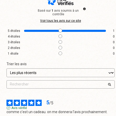
Basé sur
1
avis soumis à un
contrôle
Voir tous les avis sur ce site
5
étoiles
1
4
étoiles
0
3
étoiles
0
2
étoiles
0
1
étoile
0
Trier les avis
5
/
5
Avis vérifié
comme c'est un cadeau. on me donnera l'avis prochainement.