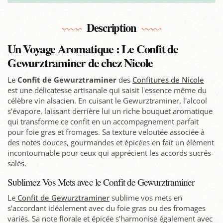
Description
Un Voyage Aromatique : Le Confit de
Gewurztraminer de chez Nicole
Le
Confit de Gewurztraminer
des
Confitures de Nicole
est une délicatesse artisanale qui saisit l'essence même du
célèbre vin alsacien. En cuisant le Gewurztraminer, l'alcool
s’évapore, laissant derrière lui un riche bouquet aromatique
qui transforme ce confit en un accompagnement parfait
pour foie gras et fromages. Sa texture veloutée associée à
des notes douces, gourmandes et épicées en fait un élément
incontournable pour ceux qui apprécient les accords sucrés-
salés.
Sublimez Vos Mets avec le Confit de Gewurztraminer
Le
Confit de Gewurztraminer
sublime vos mets en
s'accordant idéalement avec du foie gras ou des fromages
variés. Sa note florale et épicée s'harmonise également avec