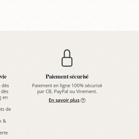
anier
Panier
Pa
vie
Paiement sécurisé
e dès
Paiement en ligne 100% sécurisé
 dès
par CB, PayPal ou Virement.
g en
En savoir plus
nts de
ck &
erte