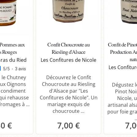
 Pommes aux
Confit Choucroute au
Confit de Pino
s Rouges
Riesling d'Alsace
Production A
nat
Gras du Ried
Les Confitures de Nicole
Les Confitur
5
/
5
-
3
avis
 le Chutney
Découvrez le Confit
ux Oignons
Choucroute au Riesling
Dégustez l
e condiment
d'Alsace par "Les
Pinot Noi
qui rehausse
Confitures de Nicole". Un
Nicole, 
fromages à ...
mariage exquis de
artisanal als
choucroute ...
pour foie gr
..
30 €
7,00 €
7,0