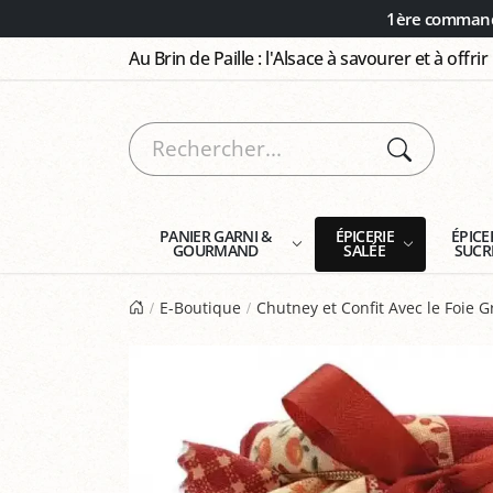
Panneau de gestion des cookies
1ère commande
Au Brin de Paille : l'Alsace à savourer et à offrir
PANIER GARNI &
ÉPICERIE
ÉPICE
GOURMAND
SALÉE
SUCR
E-Boutique
Chutney et Confit Avec le Foie G