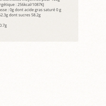
rgétique : 256kcal/1087KJ
sse : 0g dont acide gras saturé 0 g
62.3g dont sucres 58.2g
0.7g