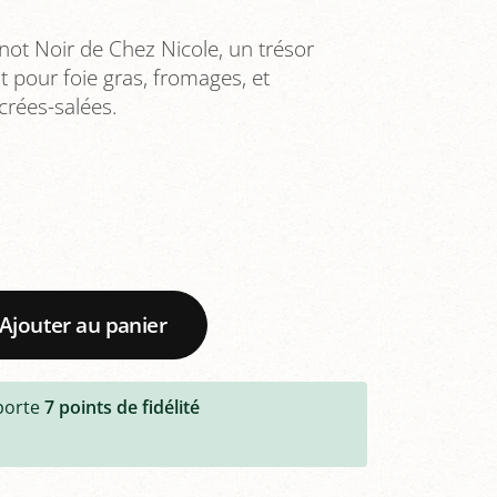
not Noir de Chez Nicole, un trésor
it pour foie gras, fromages, et
crées-salées.
Ajouter au panier
porte
7
points de fidélité