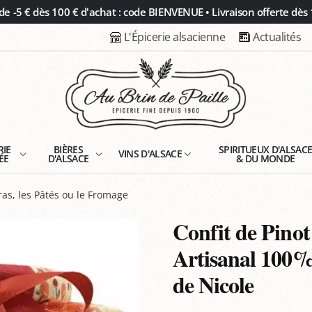
 -5 € dès 100 € d'achat : code BIENVENUE • Livraison offerte dès 
L'Épicerie alsacienne
Actualités
RIE
BIÈRES
SPIRITUEUX D'ALSAC
VINS D'ALSACE
ÉE
D'ALSACE
& DU MONDE
ras, les Pâtés ou le Fromage
Confit de Pinot
Artisanal 100% 
de Nicole