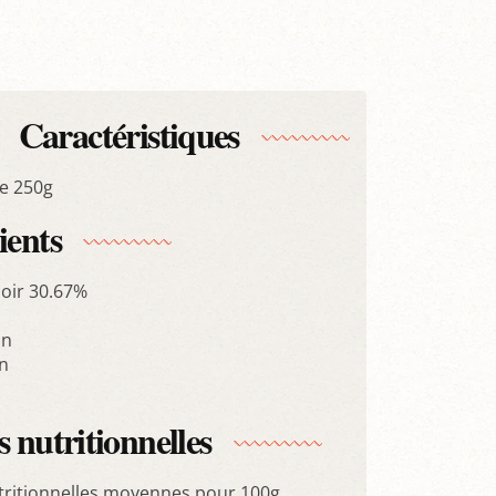
Caractéristiques
e 250g
ients
Noir 30.67%
on
in
 nutritionnelles
tritionnelles moyennes pour 100g