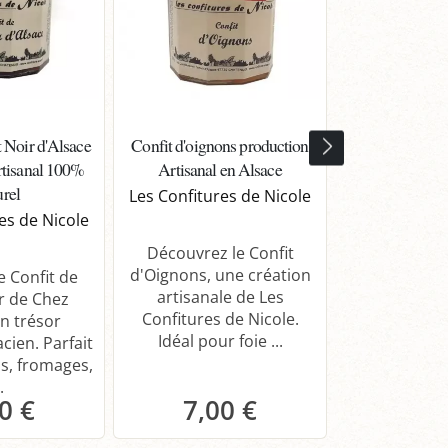
t Noir d'Alsace
Confit d'oignons production
Confit de Ge
rtisanal 100%
Artisanal en Alsace
d'Alsace, 
urel
Artisanale, 
Les Confitures de Nicole
es de Nicole
Les Confitur
Découvrez le Confit
d'Oignons, une création
e Confit de
Explorez le
artisanale de Les
r de Chez
Gewurztram
Confitures de Nicole.
un trésor
délicatesse a
Idéal pour foie ...
acien. Parfait
Nicole. Parfa
as, fromages,
gras et from
.
0 €
7,00 €
7,0