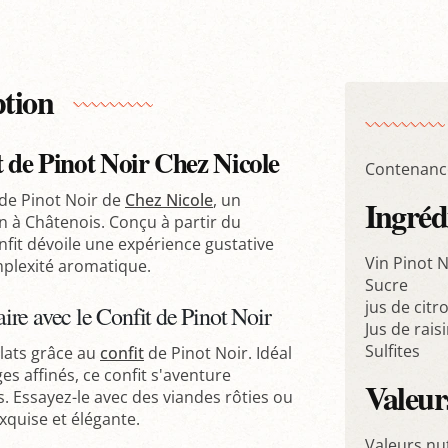
ption
t de Pinot Noir Chez Nicole
Contenanc
 de Pinot Noir de
Chez Nicole
, un
Ingréd
n à Châtenois. Conçu à partir du
nfit dévoile une expérience gustative
Vin Pinot 
omplexité aromatique.
Sucre
jus de citr
re avec le Confit de Pinot Noir
Jus de rais
Sulfites
lats grâce au
confit
de Pinot Noir. Idéal
s affinés, ce confit s'aventure
Valeurs
. Essayez-le avec des viandes rôties ou
xquise et élégante.
Valeurs nu