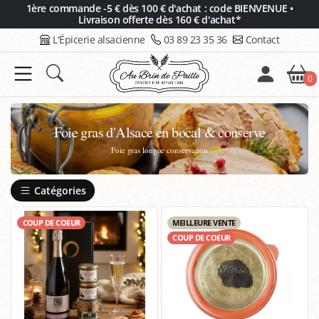
Panneau de gestion des cookies
1ère commande -5 € dès 100 € d'achat : code BIENVENUE •
Livraison offerte dès 160 € d'achat*
L'Épicerie alsacienne
03 89 23 35 36
Contact
0
Foie gras d'Alsace en bocal & conserve
Foie gras longue conservation
Catégories
COUP DE COEUR
MEILLEURE VENTE
COUP DE COEUR