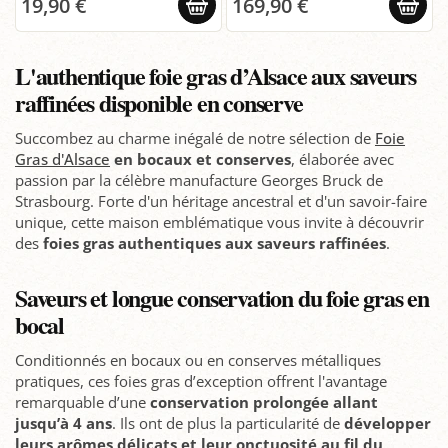
19,90 €
169,90 €
L'authentique foie gras d’Alsace aux saveurs
raffinées disponible en conserve
Succombez au charme inégalé de notre sélection de
Foie
Gras d'Alsace
en bocaux et conserves
, élaborée avec
passion par la célèbre manufacture Georges Bruck de
Strasbourg. Forte d'un héritage ancestral et d'un savoir-faire
unique, cette maison emblématique vous invite à découvrir
des
foies gras authentiques aux saveurs raffinées
.
Saveurs et longue conservation du foie gras en
bocal
Conditionnés en bocaux ou en conserves métalliques
pratiques, ces foies gras d’exception offrent l'avantage
remarquable d’une
conservation prolongée allant
jusqu’à 4 ans
. Ils ont de plus la particularité de
développer
leurs arômes délicats et leur onctuosité au fil du