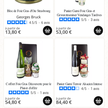
Bloc de Foie Gras d'Oie Strasbourg
Panier Garni Foie Gras et
Gewurztraminer Vendanges Tardives
Georges Bruck
5
/
5
-
3
avis
4.5
/
5
-
6
avis
13,80 €
53,00 €
Coffret Foie Gras Découverte pour le
Panier Garni Terroir Alsacien Intense
Plaisir d'offrir
4
/
5
-
1
avis
5
/
5
-
1
avis
54,80 €
84,40 €