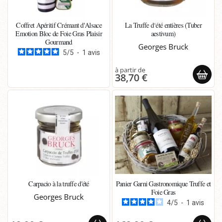
Coffret Apéritif Crémant d'Alsace
La Truffe d‘été entières (Tuber
Emotion Bloc de Foie Gras Plaisir
aestivum)
Gourmand
Georges Bruck
5
/
5
-
1
avis
38,70 €
Carpacio à la truffe d'été
Panier Garni Gastronomique Truffe et
Foie Gras
Georges Bruck
4
/
5
-
1
avis