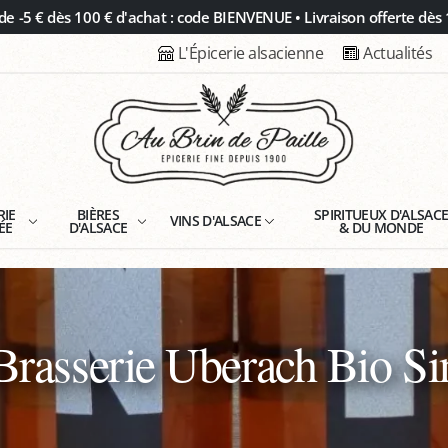
 -5 € dès 100 € d'achat : code BIENVENUE • Livraison offerte dès 
L'Épicerie alsacienne
Actualités
RIE
BIÈRES
SPIRITUEUX D'ALSAC
VINS D'ALSACE
ÉE
D'ALSACE
& DU MONDE
rasserie Uberach Bio Si