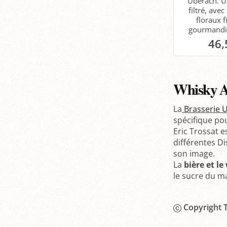
Uberach. 
filtré, ave
floraux f
gourmandis
46,
P
Whisky Al
La
Brasserie 
spécifique po
Eric Trossat e
différentes Di
son image.
La
bière et l
le sucre du ma
Copyright T