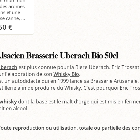
Un rhum non
c des arômes
ins et une
e canne, ...
50 €
anier
sacien Brasserie Uberach Bio 50cl
Uberach
est plus connue pour la Bière Uberach. Eric Trossat 
ur l'élaboration de son
Whisky Bio
.
st un autodidacte qui en 1999 lance sa Brasserie Artisanale.
stillerie afin de produire du Whisky. C'est pourquoi Eric Tro
e whisky
dont la base est le malt d'orge qui est mis en ferme
lt en alcool.
oute reproduction ou utilisation, totale ou partielle des con