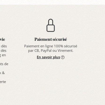
vie
Paiement sécurisé
e dès
Paiement en ligne 100% sécurisé
 dès
par CB, PayPal ou Virement.
g en
En savoir plus
nts de
ck &
erte