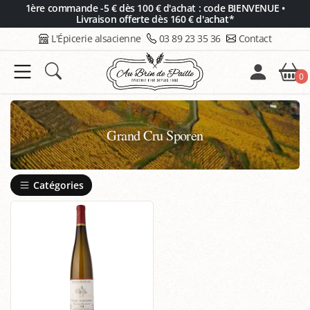
Panneau de gestion des cookies
1ère commande -5 € dès 100 € d'achat : code BIENVENUE •
Livraison offerte dès 160 € d'achat*
L'Épicerie alsacienne
03 89 23 35 36
Contact
0
Grand Cru Sporen
Catégories