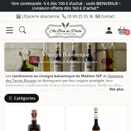
Panneau de gestion des cookies
1ère commande -5 € dès 100 € d'achat : code BIENVENUE •
Livraison offerte dès 160 € d'achat*
L'Épicerie alsacienne
03 89 23 35 36
Contact
0
Vinaigre Balsamique
Condiments au Vinaigre Balsamique de Modène
Les
condiments au vinaigre balsamique de Modène IGP
du
Domaine
des Terres Rouges
se distinguent par leur origine protégée, leur
élaboration traditionnelle et leur richesse aromatique. Vieillis en fûts
Voir plus
de bois variés, ils apportent rondeur et élégance aux salades, légumes,
viandes, fromages et fruits. Chez Au Brin de Paille, ils s’imposent
Catégories
comme des condiments raffinés pour sublimer la cuisine du quotidien.