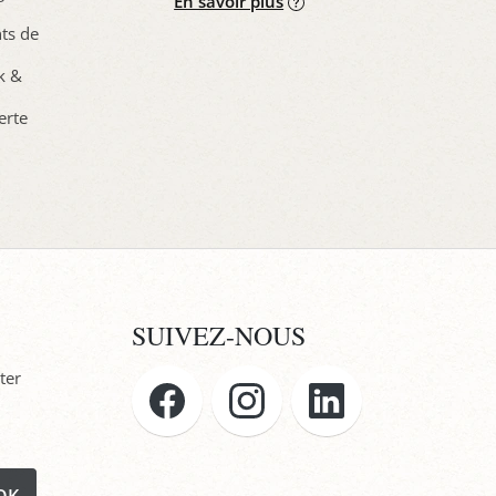
En savoir plus
nts de
ck &
erte
SUIVEZ-NOUS
ter
OK