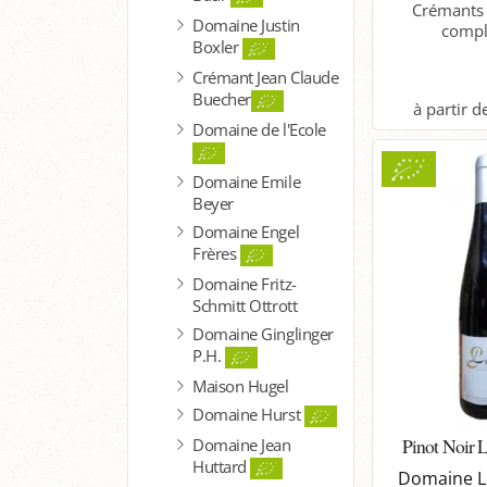
Crémants 
Domaine Justin
complé
Boxler
Crémant Jean Claude
Buecher
Domaine de l'Ecole
P
Domaine Emile
Beyer
Domaine Engel
Frères
Domaine Fritz-
Schmitt Ottrott
Domaine Ginglinger
P.H.
Maison Hugel
Domaine Hurst
Pinot Noir 
Domaine Jean
Huttard
Domaine Lo