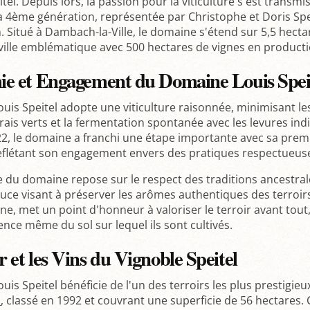
tel. Depuis lors, la passion pour la viticulture s'est transm
a 4ème génération, représentée par Christophe et Doris Spei
n. Situé à Dambach-la-Ville, le domaine s'étend sur 5,5 hecta
 ville emblématique avec 500 hectares de vignes en producti
ie et Engagement du Domaine Louis Spei
is Speitel adopte une viticulture raisonnée, minimisant les
grais verts et la fermentation spontanée avec les levures i
22, le domaine a franchi une étape importante avec sa premi
reflétant son engagement envers des pratiques respectueus
e du domaine repose sur le respect des traditions ancestra
ouce visant à préserver les arômes authentiques des terroir
e, met un point d'honneur à valoriser le terroir avant tout
sence même du sol sur lequel ils sont cultivés.
r et les Vins du Vignoble Speitel
is Speitel bénéficie de l'un des terroirs les plus prestigieu
n
, classé en 1992 et couvrant une superficie de 56 hectares. C