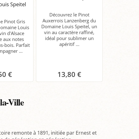
uis Speitel
Découvrez le Pinot
Auxerrois Lanzenberg du
e Pinot Gris
Domaine Louis Speitel, un
Domaine Louis
vin au caractère raffiné,
 vin d'Alsace
idéal pour sublimer un
e aux notes
apéritif ...
s-bois. Parfait
mpagner ...
50 €
13,80 €
anier
Panier
a-Ville
stoire remonte à 1891, initiée par Ernest et