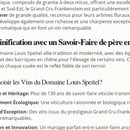
tique, composés de granite à deux micas, offrant une excell
t et Sud-Est, le Grand Cru Frankenstein est particulièrement
ner
de grande qualité, reconnus pour leurs arômes floraux,
éveloppe également une richesse et une charpente exceptio
omatique qui en font un vin remarquable.
nification avec un Savoir-Faire de père en
maine Louis Speitel allie tradition et modernité, avec des
 et des barriques en chêne pour l'élevage de certains vins
 où chaque cuvée est le reflet fidèle de son terroir.
oisir les Vins du Domaine Louis Speitel?
e et Héritage:
Plus de 130 ans de savoir-faire viticole trans
ment Écologique:
Une viticulture raisonnée et biologique 
 d'Exception:
Des vins issus du prestigieux Grand Cru Franke
é remarquables.
on et Innovation:
Un mariage parfait entre savoir-faire anc