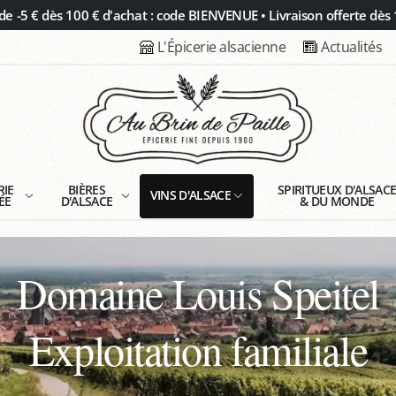
 -5 € dès 100 € d'achat : code BIENVENUE • Livraison offerte dès 
L'Épicerie alsacienne
Actualités
RIE
BIÈRES
SPIRITUEUX D'ALSAC
VINS D'ALSACE
ÉE
D'ALSACE
& DU MONDE
Domaine Louis Speitel
Exploitation familiale