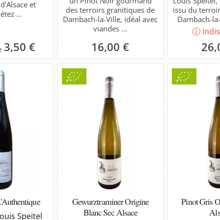
un Pinot Noir gourmand
Louis Speitel, 
d'Alsace et
des terroirs granitiques de
issu du terroi
tez ...
Dambach-la-Ville, idéal avec
Dambach-la-Vi
viandes ...
indi
3,50 €
16,00 €
26,
anier
Panier
L'Authentique
Gewurztraminer Origine
Pinot Gris 
Blanc Sec Alsace
Al
uis Speitel