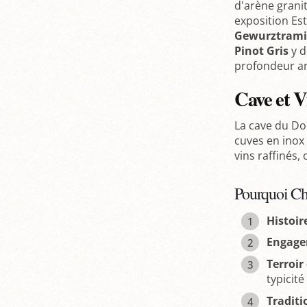
d'arène grani
exposition Es
Gewurztrami
Pinot Gris
y d
profondeur ar
Cave et Vi
La cave du Do
cuves en inox
vins raffinés,
Pourquoi Ch
Histoir
Engage
Terroir
typicit
Traditi