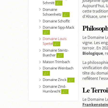
Joséphine Spei
Schmitt
Aujourd'hui, l
Domaine
cette traditio
Schoenheitz
d'Alsace, une
Domaine Schoffit
Philosoph
Domaine Sipp-Mack
Le Domaine Lou
Domaine Louis
vigne. Les en
Speitel
terroir. En 20
Domaine Stentz-
Biologique
, 
Buecher
Maison Trimbach
La philosophi
vinification d
Domaine Weinbach
tête du domain
reflètent l'es
Domaine Zinck
Domaine Zind-
Le Terroi
Humbrecht
Le Domaine Lou
Frankenstei