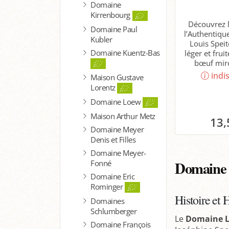
Domaine
Kirrenbourg
Découvrez l
Domaine Paul
l’Authentiq
Kubler
Louis Speit
Domaine Kuentz-Bas
léger et frui
bœuf miro
indi
Maison Gustave
Lorentz
Domaine Loew
Maison Arthur Metz
13,
Domaine Meyer
Denis et Filles
Domaine Meyer-
Domaine L
Fonné
Domaine Eric
Rominger
Histoire et 
Domaines
Schlumberger
Le
Domaine Lo
Domaine François