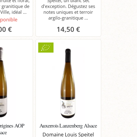
fruité et floral,
Speitel, un blanc sec
r granitique de
d'exception. Dégustez ses
lle, idéal ...
notes uniques et terroir
argilo-granitique ...
sponible
00 €
14,50 €
Panier
Origines AOP
Auxerrois Lanzenberg Alsace
sace
Domaine Louis Speitel