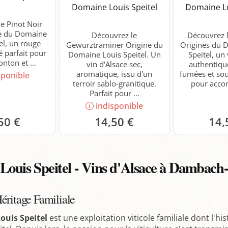
Domaine Louis Speitel
Domaine Lo
e Pinot Noir
ue du Domaine
Découvrez le
Découvrez l
el, un rouge
Gewurztraminer Origine du
Origines du 
té parfait pour
Domaine Louis Speitel. Un
Speitel, un
nton et ...
vin d'Alsace sec,
authentiqu
aromatique, issu d'un
fumées et sou
sponible
terroir sablo-granitique.
pour acco
Parfait pour ...
indisponible
50 €
14,50 €
14,
P
ouis Speitel - Vins d'Alsace à Dambach-l
Héritage Familiale
uis Speitel
est une exploitation viticole familiale dont l'hi