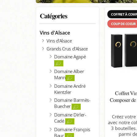
Catégories
COFFRET À COM
COUP DE COEUR
Vins d'Alsace
Vins d'Alsace
Grands Crus d'Alsace
Domaine Agapé
Domaine Alber
Mann
Domaine André
Kientzler
Coffret Vin
Composer de 1
Domaine Barmès-
Buecher
Domaine Dirler-
Créez votre
Cadé
avec notre co
3 bouteilles
Domaine François
parmi de
Baur