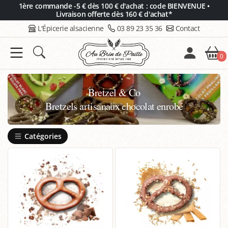
Panneau de gestion des cookies
1ère commande -5 € dès 100 € d'achat : code BIENVENUE •
Livraison offerte dès 160 € d'achat*
L'Épicerie alsacienne
03 89 23 35 36
Contact
0
Bretzel & Co
Bretzels artisanaux chocolat enrobé
Catégories