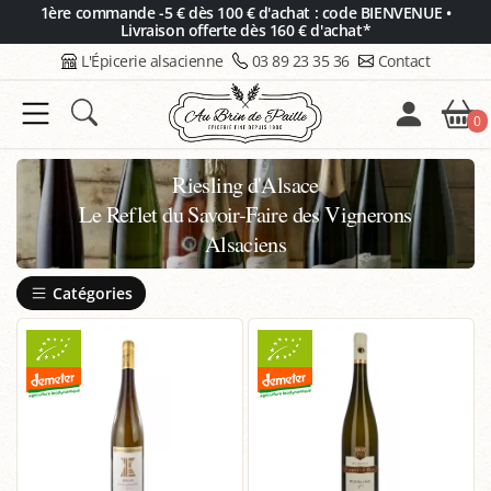
Panneau de gestion des cookies
1ère commande -5 € dès 100 € d'achat : code BIENVENUE •
Livraison offerte dès 160 € d'achat*
L'Épicerie alsacienne
03 89 23 35 36
Contact
0
Riesling d'Alsace
Le Reflet du Savoir-Faire des Vignerons
Alsaciens
Catégories