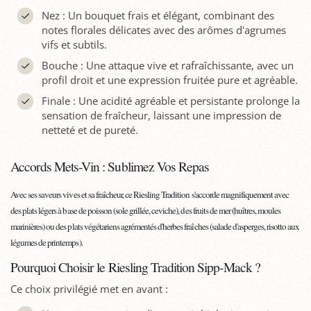
Nez : Un bouquet frais et élégant, combinant des
notes florales délicates avec des arômes d'agrumes
vifs et subtils.
Bouche : Une attaque vive et rafraîchissante, avec un
profil droit et une expression fruitée pure et agréable.
Finale : Une acidité agréable et persistante prolonge la
sensation de fraîcheur, laissant une impression de
netteté et de pureté.
Accords Mets-Vin : Sublimez Vos Repas
Avec ses saveurs vives et sa fraîcheur, ce Riesling Tradition s'accorde magnifiquement avec
des plats légers à base de poisson (sole grillée, ceviche), des fruits de mer (huîtres, moules
marinières) ou des plats végétariens agrémentés d'herbes fraîches (salade d'asperges, risotto aux
légumes de printemps).
Pourquoi Choisir le Riesling Tradition Sipp-Mack ?
Ce choix privilégié met en avant :