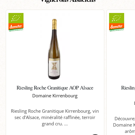
Riesling Roche Granitique AOP Alsace
Riesli
Domaine Kirrenbourg
Riesling Roche Granitique Kirrenbourg, vin
sec d’Alsace, minéralité raffinée, terroir
Découvrez
grand cru. ...
Domaine Ku
arôme