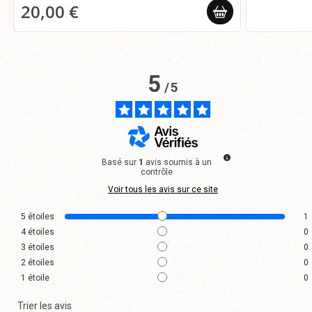
20,00 €
5
/
5
Basé sur
1
avis soumis à un
contrôle
Voir tous les avis sur ce site
5
étoiles
1
4
étoiles
0
3
étoiles
0
2
étoiles
0
1
étoile
0
Trier les avis