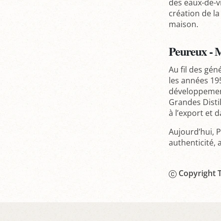
des eaux-de-vi
création de l
maison.
Peureux - M
Au fil des gé
les années 19
développement
Grandes Disti
à l’export et d
Aujourd’hui, 
authenticité,
Copyright T