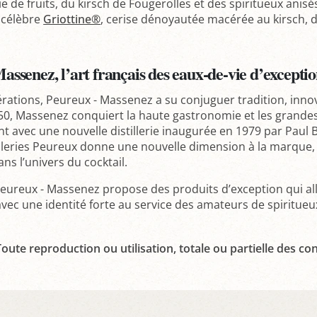
e de fruits, du kirsch de Fougerolles et des spiritueux anisé
a célèbre
Griottine®
, cerise dénoyautée macérée au kirsch, 
assenez, l’art français des eaux-de-vie d’excepti
nérations, Peureux - Massenez a su conjuguer tradition, inn
50, Massenez conquiert la haute gastronomie et les grandes 
 avec une nouvelle distillerie inaugurée en 1979 par Paul Bo
lleries Peureux donne une nouvelle dimension à la marque
ans l’univers du cocktail.
Peureux - Massenez propose des produits d’exception qui all
 avec une identité forte au service des amateurs de spiritu
oute reproduction ou utilisation, totale ou partielle des con