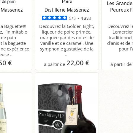
 de pain
Poire
Les Grandes
ie Massenez
Distillerie Massenez
Peureux F
5
/
5
-
4
avis
La Baguette®
Découvrez la Golden Eight,
Découvrez l
, l'inimitable
liqueur de poire primée,
Lemercier
 de pain
marquée par des notes de
traditionne
t la baguette
vanille et de caramel. Une
d’anis et de 
une expérience
symphonie gustative de la
pour l’
euse ...
...
50 €
22,00 €
anier
Panier
P