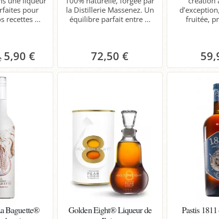
s une liqueur
100% naturelle, forgée par
création 
rfaites pour
la Distillerie Massenez. Un
d’exception
 recettes ...
équilibre parfait entre ...
fruitée, p
5,90 €
72,50 €
59,
anier
Panier
P
a Baguette®
Golden Eight® Liqueur de
Pastis 1811