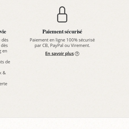
vie
Paiement sécurisé
e dès
Paiement en ligne 100% sécurisé
 dès
par CB, PayPal ou Virement.
g en
En savoir plus
nts de
ck &
erte