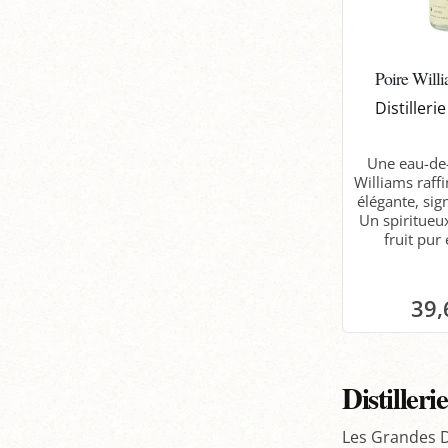
Poire Willi
Distiller
Une eau-de-
Williams raffi
élégante, si
Un spiritue
fruit pur
39,
P
Distiller
Les Grandes Di