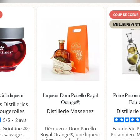
COUP DE COEUR
MEILLEURE VENT
 à la liqueur
Liqueur Dom Pacello Royal
Poire Prisonn
Orange®
Eau-
 Distilleries
ougerolles
Distillerie Massenez
Distiller
5
/
5
-
2
avis
 Griottines® :
Découvrez Dom Pacello
Eau-de-Vie P
es sauvages
Royal Orange®, une liqueur
Prisonnière 