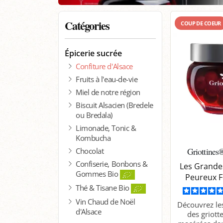
Catégories
COUP DE COEUR
Épicerie sucrée
Confiture d'Alsace
Fruits à l'eau-de-vie
Miel de notre région
Biscuit Alsacien (Bredele
ou Bredala)
Limonade, Tonic &
Kombucha
Griottines®
Chocolat
Confiserie, Bonbons &
Les Grandes
Gommes Bio
Peureux F
Thé & Tisane Bio
Vin Chaud de Noël
Découvrez les
d'Alsace
des griott