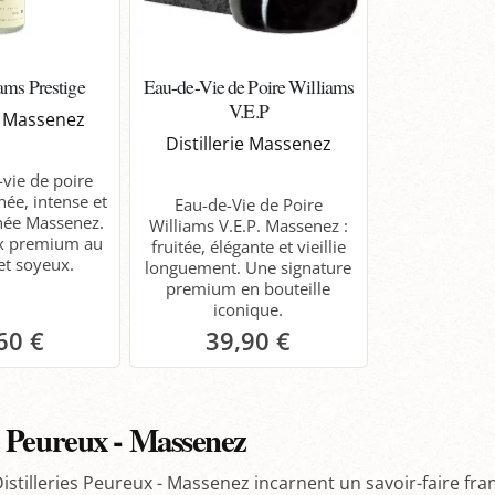
ams Prestige
Eau-de-Vie de Poire Williams
V.E.P
ie Massenez
Distillerie Massenez
vie de poire
née, intense et
Eau-de-Vie de Poire
gnée Massenez.
Williams V.E.P. Massenez :
ux premium au
fruitée, élégante et vieillie
 et soyeux.
longuement. Une signature
premium en bouteille
iconique.
60 €
39,90 €
anier
Panier
ie Peureux - Massenez
stilleries Peureux - Massenez incarnent un savoir-faire franç