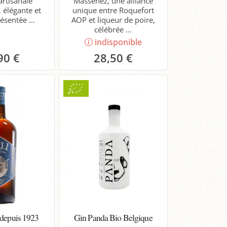
artisanale
Massenez, une alliance
, élégante et
unique entre Roquefort
résentée ...
AOP et liqueur de poire,
célébrée ...
indisponible
90 €
28,50 €
anier
 depuis 1923
Gin Panda Bio Belgique