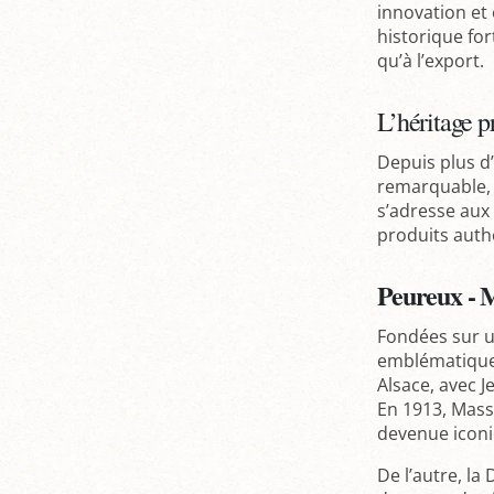
innovation et
historique for
qu’à l’export.
L’héritage 
Depuis plus d
remarquable, e
s’adresse aux
produits authe
Peureux - M
Fondées sur u
emblématiques 
Alsace, avec J
En 1913, Mass
devenue iconi
De l’autre, l