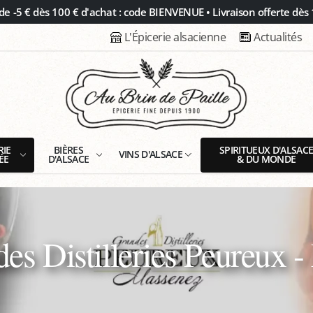
 -5 € dès 100 € d'achat : code BIENVENUE • Livraison offerte dès 
L'Épicerie alsacienne
Actualités
RIE
BIÈRES
SPIRITUEUX D'ALSAC
VINS D'ALSACE
ÉE
D'ALSACE
& DU MONDE
es Distilleries Peureux 