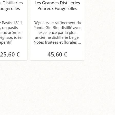
 Distilleries
Les Grandes Distilleries
ougerolles
Peureux Fougerolles
e Pastis 1811
Dégustez le raffinement du
, un pastis
Panda Gin Bio, distillé avec
l aux arômes
excellence par la plus
réglisse, idéal
ancienne distillerie belge.
apéritif.
Notes fruitées et florales ...
25,60 €
45,60 €
anier
Panier