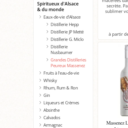
macérées dan
Spiritueux d'Alsace
secrète. Pa
& du monde
sublimer vos
Eaux-de-vie d'Alsace
Distillerie Hepp
Distillerie JP Metté
Distillerie G. Miclo
P
Distillerie
Nusbaumer
Grandes Distilleries
Peureux Massenez
Fruits à l'eau-de-vie
Whisky
Rhum, Rum & Ron
Gin
Liqueurs et Crèmes
Absinthe
Calvados
Massenez L
Armagnac