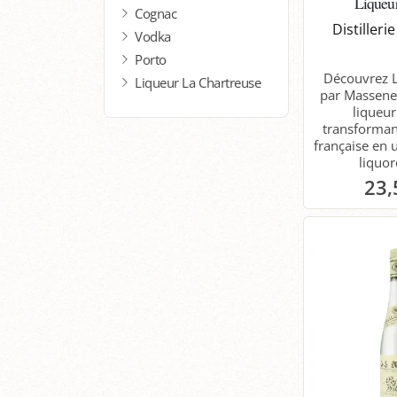
Liqueur
Cognac
Distiller
Vodka
Porto
Découvrez 
Liqueur La Chartreuse
par Massenez
liqueur
transforman
française en 
liquor
23,
P