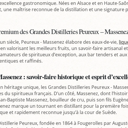
 excellence gastronomique. Nées en Alsace et en Haute-Saôn
t, une maîtrise reconnue de la distillation et une signature
premium des Grandes Distilleries Peureux – Massene
’un siècle, Peureux - Massenez élabore des eaux-de-vie,
liqu
n valorisant les meilleurs fruits, un savoir-faire artisanal
 amateurs de spiritueux d’exception, aux bar tenders et au
ntiques et raffinés.
assenez : savoir-faire historique et esprit d’excel
n héritage unique, les Grandes Distilleries Peureux - Mass
du spiritueux français. D’un côté, Massenez, dont l’histoir
ean-Baptiste Massenez, bouilleur de cru, puis son fils Eugène
enez marque un tournant en distillant pour la première foi
que et rapidement reconnue jusqu’à la cour de Suède.
a Distillerie Peureux, fondée en 1864 à Fougerolles par Aug