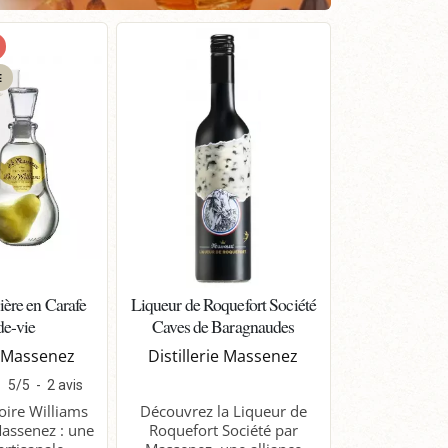
E
ière en Carafe
Liqueur de Roquefort Société
de-vie
Caves de Baragnaudes
ie Massenez
Distillerie Massenez
5
/
5
-
2
avis
oire Williams
Découvrez la Liqueur de
Massenez : une
Roquefort Société par