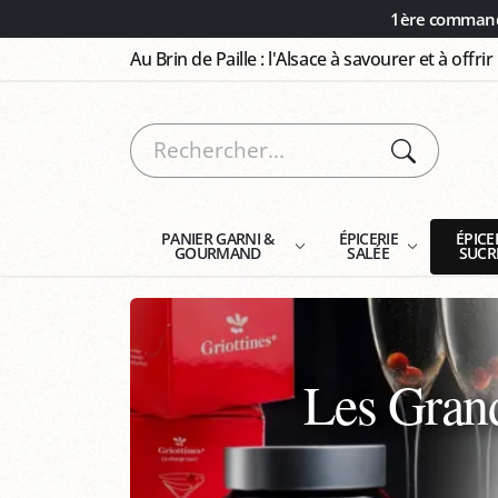
Panneau de gestion des cookies
1ère commande
Au Brin de Paille : l'Alsace à savourer et à offrir
PANIER GARNI &
ÉPICERIE
ÉPICE
GOURMAND
SALÉE
SUCR
Les Grand