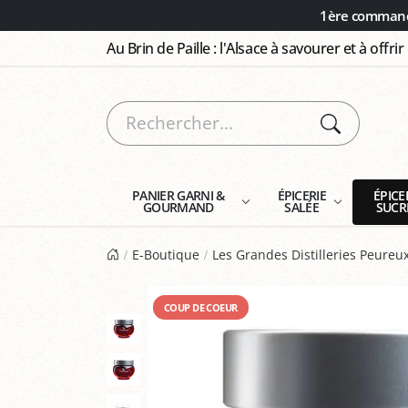
Panneau de gestion des cookies
1ère commande
Au Brin de Paille : l'Alsace à savourer et à offrir
PANIER GARNI &
ÉPICERIE
ÉPICE
GOURMAND
SALÉE
SUCR
E-Boutique
Les Grandes Distilleries Peureu
COUP DE COEUR