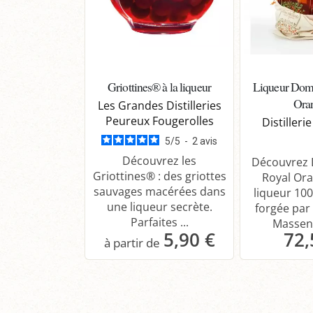
Griottines® à la liqueur
Liqueur Dom 
Ora
Les Grandes Distilleries
Peureux Fougerolles
Distiller
5
/
5
-
2
avis
Découvrez les
Découvrez 
Griottines® : des griottes
Royal Or
sauvages macérées dans
liqueur 100
une liqueur secrète.
forgée par l
Parfaites ...
Massene
5,90 €
72,
Panier
P