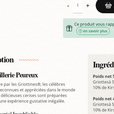
-
+
Ce produit vous rap
en savoir plus
ption
Ingréd
illerie Peureux
Poids net 
Griottesà 5
e par les Griottines®, les célèbres
10% de Kir
 reconnues et appréciées dans le monde
es délicieuses cerises sont préparées
Poids net 
 une expérience gustative inégalée.
Griottesà 5
10% de Kir
oriel Inoubliable