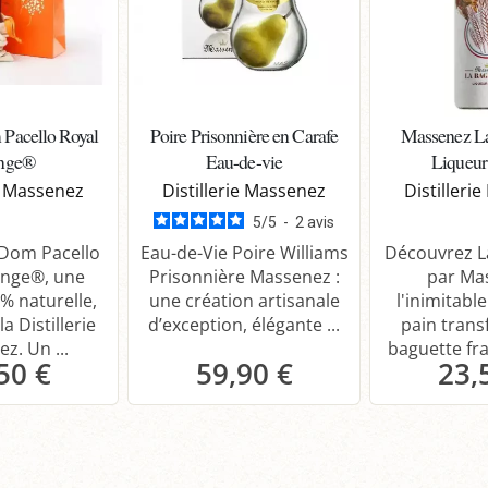
Pacello Royal
Poire Prisonnière en Carafe
Massenez L
nge®
Eau-de-vie
Liqueur
ie Massenez
Distillerie Massenez
Distilleri
5
/
5
-
2
avis
Dom Pacello
Eau-de-Vie Poire Williams
Découvrez L
ange®, une
Prisonnière Massenez :
par Ma
% naturelle,
une création artisanale
l'inimitabl
a Distillerie
d’exception, élégante ...
pain trans
z. Un ...
baguette fra
50 €
59,90 €
23,
anier
Panier
P