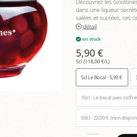
Découvrez les Griottine
dans une liqueur secrèt
salées et sucrées, ces c
détail
en stock
5,90 €
5cl (118,00 €/L)
5cl Le Bocal - 5,90 €
35cl - Le bocal avec coffre
50cl - 22,00 €
(non disponi