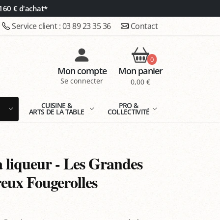
160 € d'achat*
Service client :
03 89 23 35 36
Contact
0
Mon compte
Mon panier
Se connecter
0,00 €
E
CUISINE &
PRO &
ARTS DE LA TABLE
COLLECTIVITÉ
a liqueur - Les Grandes
reux Fougerolles