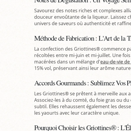
Savourez des notes riches et complexes allian
douceur envoûtante de la liqueur. Laissez 
univers de saveurs où authenticité et raffi
Méthode de Fabrication : L'Art de la T
La confection des Griottines® commence par
récoltées entre mi-juin et mi-juillet. Une f
macérées dans un mélange d'
eau-de-vie de
15% vol, préservant ainsi leur arôme naturel 
Accords Gourmands : Sublimez Vos Pl
Les Griottines® se prêtent à merveille aux a
Associez-les à du comté, du foie gras ou du
subtil. Elles rehaussent également les desse
les yaourts avec leur caractère unique.
Pourquoi Choisir les Griottines® : L'Él