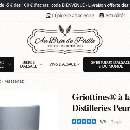
 -5 € dès 100 € d'achat : code BIENVENUE • Livraison offerte dès 
L'Épicerie alsacienne
Actualités
RIE
BIÈRES
SPIRITUEUX D'ALSAC
VINS D'ALSACE
ÉE
D'ALSACE
& DU MONDE
x - Massenez
Griottines® à l
Distilleries Peu
5
/
5
-
2
avis