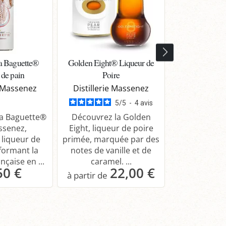
a Baguette®
Golden Eight® Liqueur de
Pastis 1811 
 de pain
Poire
Les Grandes 
Peureux Fo
e Massenez
Distillerie Massenez
5
/
5
-
4
avis
Découvrez le
a Baguette®
Découvrez la Golden
Lemercier,
ssenez,
Eight, liqueur de poire
traditionnel
e liqueur de
primée, marquée par des
d’anis et de r
formant la
notes de vanille et de
...
nçaise en ...
caramel. ...
50 €
22,00 €
anier
Panier
Pa