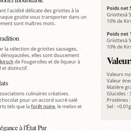
Poids net 
t l'acidité délicate des griottes à la
Griottesà 5
chaque goutte vous transporter dans un
10% de Kir
nement sont maîtres mots.
Poids net 
radition
Griottesà 5
10% de Kir
 la sélection de griottes sauvages,
ois dénoyautées, elles sont doucement
Valeurs
 kirsch
de Fougerolles et de liqueur à
et distinctif.
Valeurs nu
Valeur éne
ats
Matière gra
ssociations culinaires créatives.
Glucides :
 chocolat pour un accord sucré-salé
Protéines :
rts tels que la
forêt noire
, le melon et
Sel : <0.01g
égance à l'État Pur